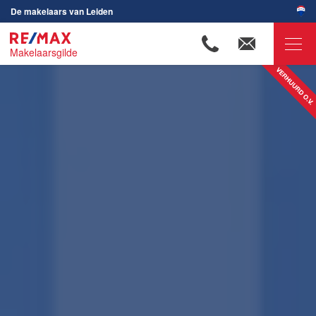
De makelaars van Leiden
Makelaarsgilde
RE/MAX Makelaarsgilde
Ons aanbod
Woningzoekers
Onze makelaars
Ons werkgebied
Huis verkopen
Huis kopen
Huis verhuren
Huis huren
Onze diensten