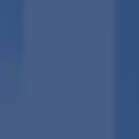
Contact
Zelfstandig makelaar worden
Blog
Nieuwe kansen voor starters op
de Leidse woningmarkt
Lees de blog van
Vincent de Vos
Maak een afspraak
RE/MAX Makelaarsgilde
makelaarsgilde@remax.nl
+31 71 516 23 70