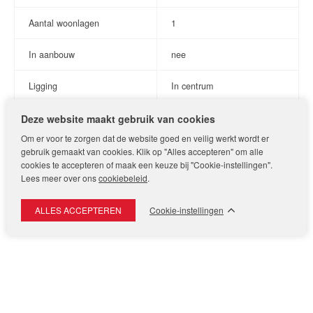
voldoende kastruimte. Hierdoor biedt deze verdieping zowel
Aantal woonlagen
1
flexibiliteit als extra comfort.
In aanbouw
nee
Een unieke kans om ruim en comfortabel te wonen op een van
de meest geliefde locaties van Leiden.
Ligging
In centrum
Bijzonderheden
Deze website maakt gebruik van cookies
Indeling
- Huurprijs €2.400,-
- Exclusief gas, water en elektra
Om er voor te zorgen dat de website goed en veilig werkt wordt er
gebruik gemaakt van cookies. Klik op "Alles accepteren" om alle
- Gebruiksoppervlakte 102 m2
Aantal kamers
5
cookies te accepteren of maak een keuze bij "Cookie-instellingen".
- Beschikbaar per direct
Lees meer over ons
cookiebeleid
.
- Borg 2 maanden huur
Aantal slaapkamers
4
- Parkeren met vergunning
Cookie-instellingen
- Contractduur voor onbepaalde tijd met een minimale duur van
Keukensoort
Open keuken
12 maanden
- Roken niet toegestaan
Tuin
- Huisdieren in overleg
Aanwezig?
nee
Unique and Spacious Living on Hooglandse Kerkgracht –