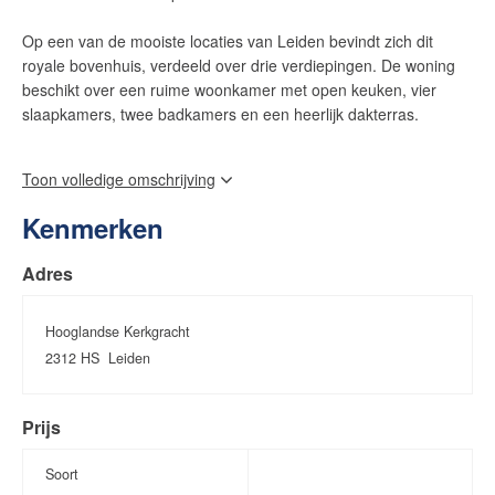
Op een van de mooiste locaties van Leiden bevindt zich dit
royale bovenhuis, verdeeld over drie verdiepingen. De woning
beschikt over een ruime woonkamer met open keuken, vier
slaapkamers, twee badkamers en een heerlijk dakterras.
De Hooglandse Kerkgracht is een bijzondere plek in het
Toon volledige omschrijving
historische centrum van Leiden. De karakteristieke gevels, de
groene bomenrijen en de rustige uitstraling geven deze straat
Kenmerken
een unieke sfeer. Tegelijkertijd bevinden winkels, restaurants,
terrassen en alle voorzieningen van de binnenstad zich op korte
Adres
loopafstand.
Indeling
Hooglandse Kerkgracht
2312 HS
Leiden
Begane grond
Entree met hal en trapopgang naar de eerste verdieping.
Prijs
Eerste verdieping
Soort
Bij binnenkomst komt u direct in de royale woonkamer met open