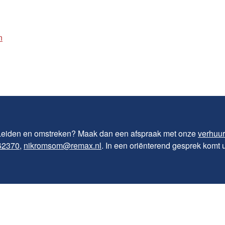
n
 Leiden en omstreken? Maak dan een afspraak met onze
verhuu
62370
,
nikromsom@remax.nl
. In een oriënterend gesprek komt 