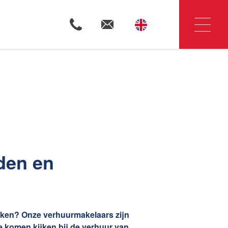
Woningzoekers
Huis verkopen
iden en
Huis huren
s
enken? Onze verhuurmakelaars zijn
e komen kijken bij de verhuur van