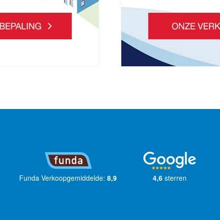
Funda Verkoopgemiddelde:
8,9
4,6
sterren