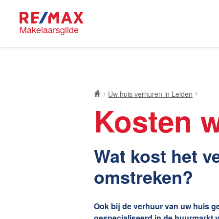
Makelaarsgilde
Blog
RE/MAX M
Uw huis verhuren in Leiden
Kosten w
Onze mak
Wat kost het v
Nieuwe kansen voor
omstreken?
Huis kop
starters op de Leidse
woningmarkt
Ook bij de verhuur van uw huis g
Lees de blog van
Vincent de Vos
gespecialiseerd in de huurmarkt 