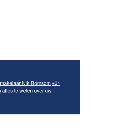
rmakelaar Nik Romsom
+31
u alles te weten over uw