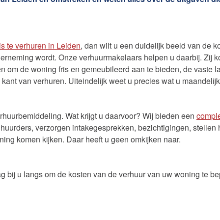
Kosten verhuur
Succesvol verhuren in 7 st
Beheer beleggingspanden
Wij regelen uw teruggave e
is te verhuren in Leiden
, dan wilt u een duidelijk beeld van de k
derneming wordt. Onze verhuurmakelaars helpen u daarbij. Zij k
Team Verhuur
en om de woning fris en gemeubileerd aan te bieden, de vaste 
e kant van verhuren. Uiteindelijk weet u precies wat u maandeli
Contact
nsten
rhuurbemiddeling. Wat krijgt u daarvoor? Wij bieden een
comple
 huurders, verzorgen intakegesprekken, bezichtigingen, stellen 
ning komen kijken. Daar heeft u geen omkijken naar.
bij u langs om de kosten van de verhuur van uw woning te bepa