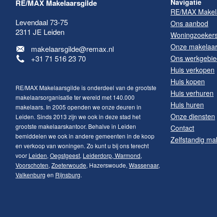
Navigatie
RE/MAX Makelaarsgilde
RE/MAX Makela
Levendaal 73-75
Ons aanbod
2311 JE
Leiden
Woningzoeker
Onze makelaa
makelaarsgilde@remax.nl
+31 71 516 23 70
Ons werkgebie
Huis verkopen
Huis kopen
RE/MAX Makelaarsgilde is onderdeel van de grootste
Huis verhuren
makelaarsorganisatie ter wereld met 140.000
Huis huren
makelaars. In 2005 openden we onze deuren in
Onze diensten
Leiden. Sinds 2013 zijn we ook in deze stad het
grootste makelaarskantoor. Behalve in Leiden
Contact
bemiddelen we ook in andere gemeenten in de koop
Zelfstandig ma
Maak een afspraak
en verkoop van woningen. Zo kunt u bij ons terecht
voor
Leiden
,
Oegstgeest
,
Leiderdorp
,
Warmond
,
Voorschoten
,
Zoeterwoude
, Hazerswoude,
Wassenaar
,
RE/MAX Makelaarsgilde
Valkenburg
en
Rijnsburg
.
makelaarsgilde@remax.nl
+31 71 516 23 70