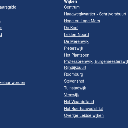
Wijken
arsgilde
Centrum
Haagwegkwartier - Schrijversbuurt
s
Hoge en Lage Mors
rs
De Kooi
d
Leiden-Noord
De Merenwijk
Pieterswijk
Het Plantsoen
Professorenwijk, Burgemeesterswij
Rijndijkbuurt
Roomburg
Stevenshof
kelaar worden
Tuinstadwijk
Vreewijk
Het Waardeiland
Het Boerhaavedistrict
Overige Leidse wijken