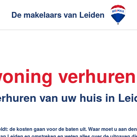
De makelaars van Leiden
Ons aanbod
akelaarsgilde
oning verhuren
elaars
Ons werkgebied
erhuren van uw huis in Le
en
Huis verhuren
De huurwaarde van uw hui
Huis verhuren in Leiden
eldt: de kosten gaan voor de baten uit. Waar moet u aan d
van Leiden en omstreken en weten alles over de uitgaven di