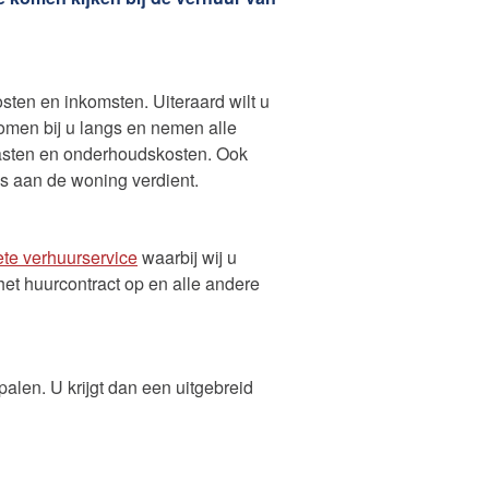
appen
nergiebelasting
osten en inkomsten. Uiteraard wilt u
omen bij u langs en nemen alle
lasten en onderhoudskosten. Ook
jks aan de woning verdient.
Zelfstandig makelaar worden
te verhuurservice
waarbij wij u
het huurcontract op en alle andere
len. U krijgt dan een uitgebreid