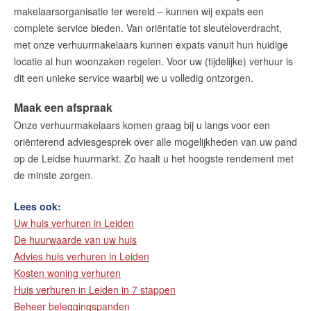
makelaarsorganisatie ter wereld – kunnen wij expats een
complete service bieden. Van oriëntatie tot sleuteloverdracht,
Maak een afspraak
met onze verhuurmakelaars kunnen expats vanuit hun huidige
locatie al hun woonzaken regelen. Voor uw (tijdelijke) verhuur is
dit een unieke service waarbij we u volledig ontzorgen.
RE/MAX Makelaarsgilde
makelaarsgilde@remax.nl
Maak een afspraak
+31 71 516 23 70
Onze verhuurmakelaars komen graag bij u langs voor een
oriënterend adviesgesprek over alle mogelijkheden van uw pand
op de Leidse huurmarkt. Zo haalt u het hoogste rendement met
de minste zorgen.
English?
Lees ook:
Uw huis verhuren in Leiden
De huurwaarde van uw huis
Advies huis verhuren in Leiden
Kosten woning verhuren
Huis verhuren in Leiden in 7 stappen
Beheer beleggingspanden