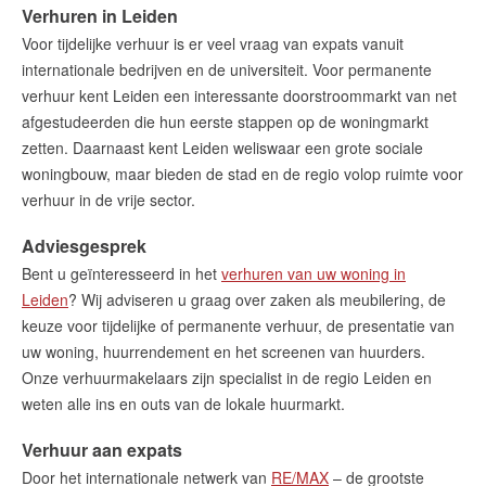
Verhuren in Leiden
Kosten verhuur
Voor tijdelijke verhuur is er veel vraag van expats vanuit
Succesvol verhuren in 7 stappen
internationale bedrijven en de universiteit. Voor permanente
Beheer beleggingspanden
verhuur kent Leiden een interessante doorstroommarkt van net
Wij regelen uw teruggave energiebelasting
afgestudeerden die hun eerste stappen op de woningmarkt
Team Verhuur
zetten. Daarnaast kent Leiden weliswaar een grote sociale
woningbouw, maar bieden de stad en de regio volop ruimte voor
Huis huren
verhuur in de vrije sector.
Onze diensten
Adviesgesprek
Contact
Bent u geïnteresseerd in het
verhuren van uw woning in
Zelfstandig makelaar worden
Leiden
? Wij adviseren u graag over zaken als meubilering, de
keuze voor tijdelijke of permanente verhuur, de presentatie van
uw woning, huurrendement en het screenen van huurders.
Blog
Onze verhuurmakelaars zijn specialist in de regio Leiden en
Nieuwe kansen voor starters op
weten alle ins en outs van de lokale huurmarkt.
de Leidse woningmarkt
Verhuur aan expats
Lees de blog van
Vincent de Vos
Door het internationale netwerk van
RE/MAX
– de grootste