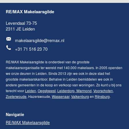
RE/MAX Makelaarsgilde
Levendaal 73-75
2311 JE
Leiden
makelaarsgilde@remax.nl
+31 71 516 23 70
RE/MAX Makelaarsgilde is onderdeel van de grootste
makelaarsorganisatie ter wereld met 140.000 makelaars. In 2005 openden
we onze deuren in Leiden. Sinds 2013 zijn we ook in deze stad het
grootste makelaarskantoor. Behalve in Leiden bemiddelen we ook in
andere gemeenten in de koop en verkoop van woningen. Zo kunt u bij ons
terecht voor
Leiden
,
Oegstgeest
,
Leiderdorp
,
Warmond
,
Voorschoten
,
Zoeterwoude
, Hazerswoude,
Wassenaar
,
Valkenburg
en
Rijnsburg
.
Navigatie
RE/MAX Makelaarsgilde