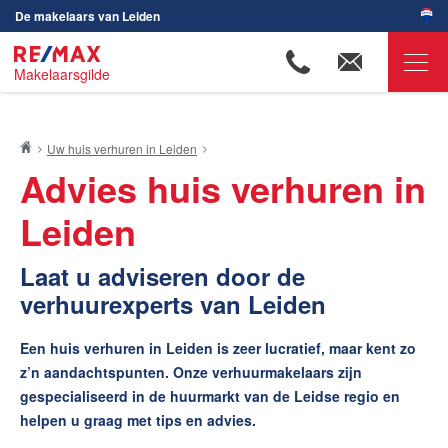
De makelaars van Leiden
Makelaarsgilde
RE/MAX Makelaarsgilde
Uw huis verhuren in Leiden
Ons aanbod
Advies huis verhuren in
Woningzoekers
Leiden
Onze makelaars
Ons werkgebied
Laat u adviseren door de
verhuurexperts van Leiden
Huis verkopen
Huis kopen
Een huis verhuren in Leiden is zeer lucratief, maar kent zo
z’n aandachtspunten. Onze verhuurmakelaars zijn
Huis verhuren
gespecialiseerd in de huurmarkt van de Leidse regio en
De huurwaarde van uw huis
helpen u graag met tips en advies.
Huis verhuren in Leiden