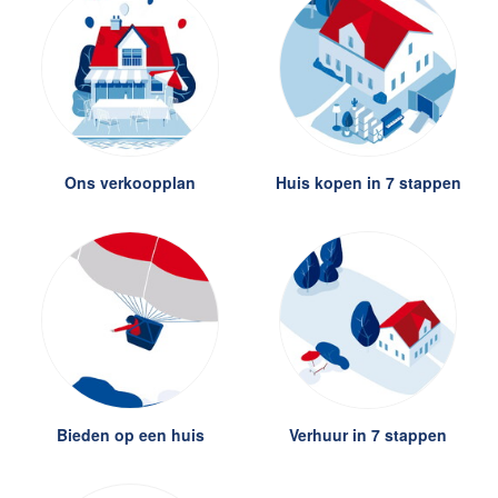
Lees de blog van
Vincent de Vos
Maak een afspraak
Ons verkoopplan
Huis kopen in 7 stappen
RE/MAX Makelaarsgilde
makelaarsgilde@remax.nl
+31 71 516 23 70
English?
Bieden op een huis
Verhuur in 7 stappen