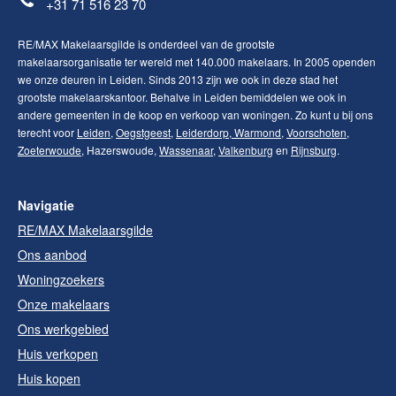
+31 71 516 23 70
RE/MAX Makelaarsgilde is onderdeel van de grootste
makelaarsorganisatie ter wereld met 140.000 makelaars. In 2005 openden
we onze deuren in Leiden. Sinds 2013 zijn we ook in deze stad het
grootste makelaarskantoor. Behalve in Leiden bemiddelen we ook in
andere gemeenten in de koop en verkoop van woningen. Zo kunt u bij ons
terecht voor
Leiden
,
Oegstgeest
,
Leiderdorp
,
Warmond
,
Voorschoten
,
Zoeterwoude
, Hazerswoude,
Wassenaar
,
Valkenburg
en
Rijnsburg
.
Navigatie
RE/MAX Makelaarsgilde
Ons aanbod
Woningzoekers
Onze makelaars
Ons werkgebied
Huis verkopen
Huis kopen