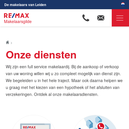
De makelaars van Leiden
Makelaarsgilde
RE/MAX Makelaarsgilde
Ons aanbod
Onze diensten
Woningzoekers
Onze makelaars
Wij zijn een full service makelaardij. Bij de aankoop of verkoop
van uw woning willen wij u zo compleet mogelijk van dienst zijn.
Ons werkgebied
We begeleiden u in het hele traject. Maar ook daarna helpen we
u graag met het kiezen van een hypotheek of het afsluiten van
Huis verkopen
verzekeringen. Ontdek al onze makelaarsdiensten.
Huis kopen
Huis verhuren
Huis huren
Onze diensten