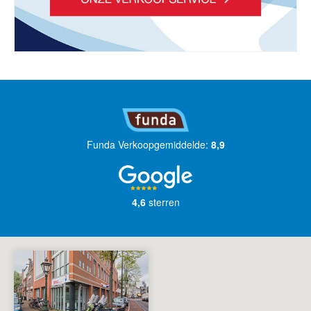
Funda Verkoopgemiddelde:
8,9
4,6
sterren