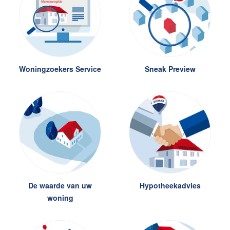
Woningzoekers Service
Sneak Preview
De waarde van uw woning
Hypotheekadvies
Woningzoekers Service
Sneak Preview
Ons verkoopplan
Huis kopen in 7 stappen
Bieden op een huis
Verhuur in 7 stappen
Makelaar vraaglijn
Contact
Zelfstandig makelaar worden
De waarde van uw
Hypotheekadvies
woning
Blog
Nieuwe kansen voor starters op
de Leidse woningmarkt