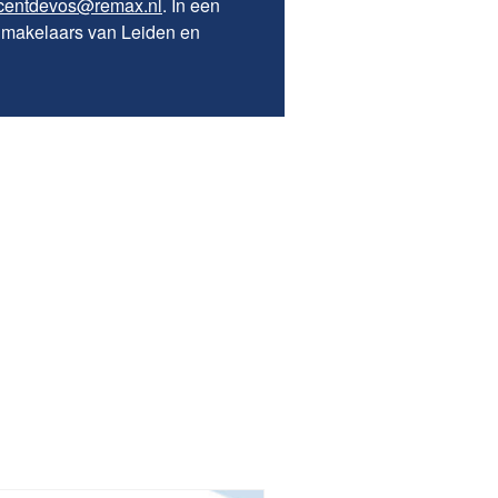
centdevos@remax.nl
. In een
e makelaars van Leiden en