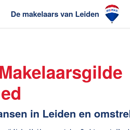
De makelaars van Leiden
Ons aanbod
akelaarsgilde
Makelaarsgilde
elaars
Ons werkgebied
ied
en
Huis verhuren
ansen in Leiden en omstr