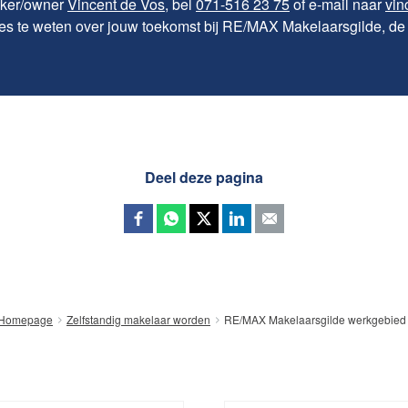
oker/owner
Vincent de Vos
, bel
071-516 23 75
of e-mail naar
vin
les te weten over jouw toekomst bij RE/MAX Makelaarsgilde, d
Deel deze pagina
RE/MAX Makelaarsgilde werkgebied
Homepage
Zelfstandig makelaar worden