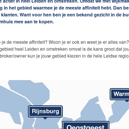
e actief in heel Leiden en omstreken. Omdat we met wijkmak
Contact
nsten
 in het gebied waarmee je de meeste affiniteit hebt. Dan be
 klanten. Want voor hen ben je een bekend gezicht in de buu
omhuis mee aan te kopen.
je de meeste affiniteit? Woon je er ook en weet je er alles van
ebied heel Leiden en omstreken omvat is de kans groot dat jo
 broker/owner kun je jouw gebied kiezen in de hele Leidse regio