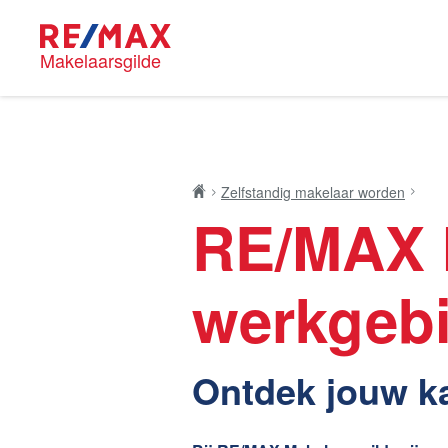
Makelaarsgilde
Blog
RE/MAX M
Zelfstandig makelaar worden
RE/MAX 
Onze mak
werkgeb
Nieuwe kansen voor
Huis kop
starters op de Leidse
Ontdek jouw k
woningmarkt
Lees de blog van
Vincent de Vos