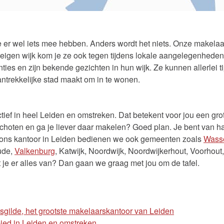
je er wel iets mee hebben. Anders wordt het niets. Onze makela
 eigen wijk kom je ze ook tegen tijdens lokale aangelegenheden 
nties en zijn bekende gezichten in hun wijk. Ze kunnen allerlei 
antrekkelijke stad maakt om in te wonen.
tief in heel Leiden en omstreken. Dat betekent voor jou een gr
orschoten en ga je liever daar makelen? Goed plan. Je bent van 
t ons kantoor in Leiden bedienen we ook gemeenten zoals
Wass
ude,
Valkenburg
, Katwijk, Noordwijk, Noordwijkerhout, Voorho
je er alles van? Dan gaan we graag met jou om de tafel.
ilde, het grootste makelaarskantoor van Leiden
ied in Leiden en omstreken