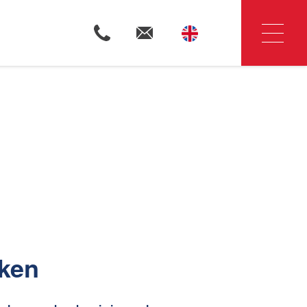
Woningzoekers
Huis verkopen
Huis huren
eken