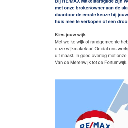
Bij RE/MAX Makelaarsgilde zijn w
Onze die
met onze broker/owner aan de slag
daardoor de eerste keuze bij jouw
huis mee te verkopen of een dro
Kies jouw wijk
Met welke wijk of randgemeente heb 
onze wijkmakelaar. Omdat ons werkg
uit maakt. In goed overleg met onze
Van de Merenwijk tot de Fortuinwijk.