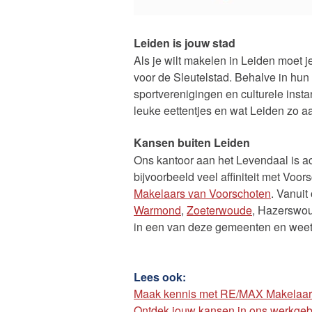
Leiden is jouw stad
Als je wilt makelen in Leiden moet 
voor de Sleutelstad. Behalve in hun
sportverenigingen en culturele insta
leuke eettentjes en wat Leiden zo a
Kansen buiten Leiden
Ons kantoor aan het Levendaal is ac
bijvoorbeeld veel affiniteit met Vo
Makelaars van Voorschoten
. Vanui
Warmond
,
Zoeterwoude
, Hazerswo
in een van deze gemeenten en weet 
Lees ook:
Maak kennis met RE/MAX Makelaarsg
Ontdek jouw kansen in ons werkgeb