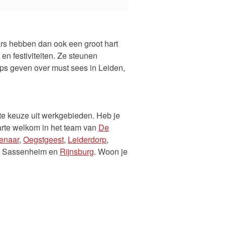
ars hebben dan ook een groot hart
en festiviteiten. Ze steunen
tips geven over must sees in Leiden,
ote keuze uit werkgebieden. Heb je
harte welkom in het team van
De
enaar
,
Oegstgeest
,
Leiderdorp
,
ut, Sassenheim en
Rijnsburg
. Woon je