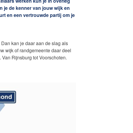
elaars werken kun je in overleg
Zelfstandig makelaar worden
n je de kenner van jouw wijk en
Welkom bij RE/MAX Makelaarsgilde
rt en een vertrouwde partij om je
Van college naar courtage
Van binnendienst naar buitenboel
Van voor de baas naar voor jezelf
? Dan kan je daar aan de slag als
Van bemiddelen naar begeleiden
uw wijk of randgemeente daar deel
. Van Rijnsburg tot Voorschoten.
Van salestopper naar huizenjager
Groeien zonder grenzen
Ontdek jouw kansen in ons hele werkgebied
RE/MAX, de grootste makelaarsorganisatie ter we
Welkom bij de Makelaars Van