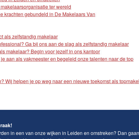
e makelaarsorganisatie ter wereld
e krachten gebundeld in De Makelaars Van
ct als zelfstandig makelaar
rofessional? Ga bij ons aan de slag als zelfstandig makelaar
 als makelaar? Begin voor jezelf in ons kantoor
je aan als vakmeester en begeleid onze talenten naar de top
? Wij helpen je op weg naar een nieuwe toekomst als topmake
praak!
worden in een van onze wijken in Leiden en omstreken? Dan gaan