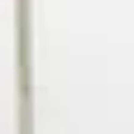
Yves Lampo
Nik Romsom
Leo van der Spek
Cesar van Vliet
Vincent de Vos
Esther van der Weele
Maud Zuur
Ons werkgebied
Huis verkopen
Huis kopen
Huis verhuren
Huis huren
Onze diensten
Contact