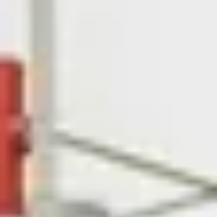
Zelfstandig makelaar worden
Blog
Nieuwe kansen voor starters op
de Leidse woningmarkt
Lees de blog van
Vincent de Vos
Maak een afspraak
RE/MAX Makelaarsgilde
makelaarsgilde@remax.nl
+31 71 516 23 70