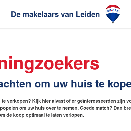
De makelaars van Leiden
Ons aanbod
akelaarsgilde
ningzoekers
elaars
Ons werkgebied
wachten om uw huis te kop
te verkopen? Kijk hier alvast of er geïnteresseerden zijn v
en
Huis verhuren
e popelen om uw huis over te nemen. Goede match? Dan bre
 de koop optimaal te laten verlopen.