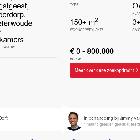
gstgeest
,
O
TYPE
derdorp
,
PLA
2
150+
m
3
eterwoude
WOONOPPERVLAKTE
AAN
S
kamers
L KAMERS
€ 0 - 800.000
BUDGET
Meer over deze zoekopdracht
elft
In behandeling bij Jimmy van
1 maand geleden geactualiseerd