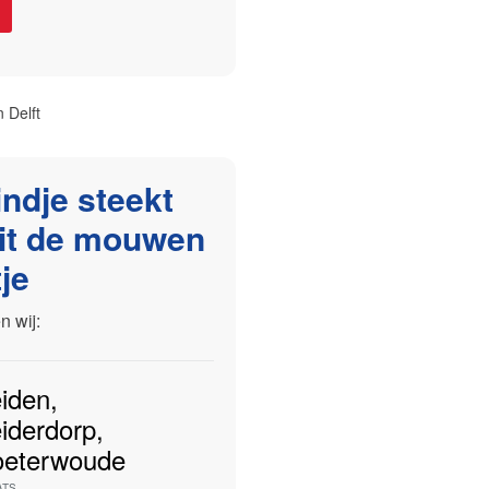
 Delft
indje steekt
it de mouwen
je
 wij:
iden
,
iderdorp
,
oeterwoude
ATS