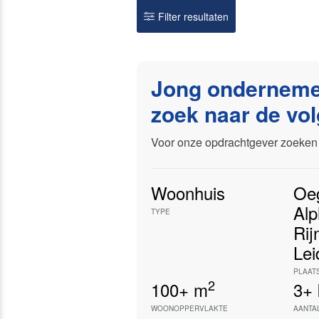
Filter resultaten
Jong onderneme
zoek naar de vo
Voor onze opdrachtgever zoeken 
Woonhuis
Oe
Al
TYPE
Rij
Lei
PLAAT
2
100+
m
3+
WOONOPPERVLAKTE
AANTA