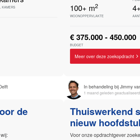
2
100+
m
4
L KAMERS
WOONOPPERVLAKTE
AAN
€ 375.000 - 450.000
BUDGET
Meer over deze zoekopdracht
elft
In behandeling bij Jimmy van
1 maand geleden geactualiseerd
voor de
Thuiswerkend st
nieuw hoofdstu
wij:
Voor onze opdrachtgever zoeken