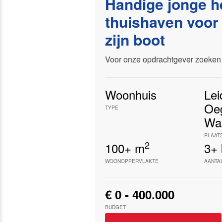
Handige jonge h
thuishaven voor
zijn boot
Voor onze opdrachtgever zoeken 
Woonhuis
Lei
Oe
TYPE
Wa
PLAAT
2
100+
m
3+
WOONOPPERVLAKTE
AANTA
€ 0 - 400.000
BUDGET