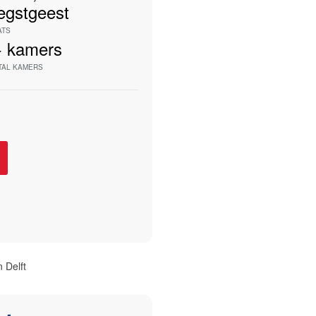
egstgeest
ATS
+
kamers
TAL KAMERS
 Delft