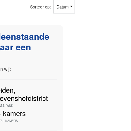
Sorteer op:
leenstaande
aar een
 wij:
iden
,
evenshofdistrict
ATS
,
WIJK
+
kamers
TAL KAMERS