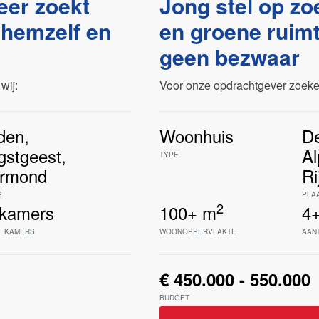
eer zoekt
Jong stel op zo
 hemzelf en
en groene ruim
geen bezwaar
wij:
Voor onze opdrachtgever zoeken
den
,
Woonhuis
De
gstgeest
,
A
TYPE
rmond
Ri
S
PLA
2
kamers
100+
m
4
L KAMERS
WOONOPPERVLAKTE
AAN
€ 450.000 - 550.000
BUDGET