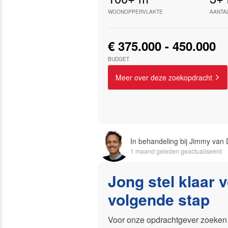
WOONOPPERVLAKTE
AANTA
€ 375.000 - 450.000
BUDGET
Meer over deze zoekopdracht
In behandeling bij Jimmy van D
1 maand geleden geactualiseerd
Jong stel klaar 
volgende stap
Voor onze opdrachtgever zoeken 