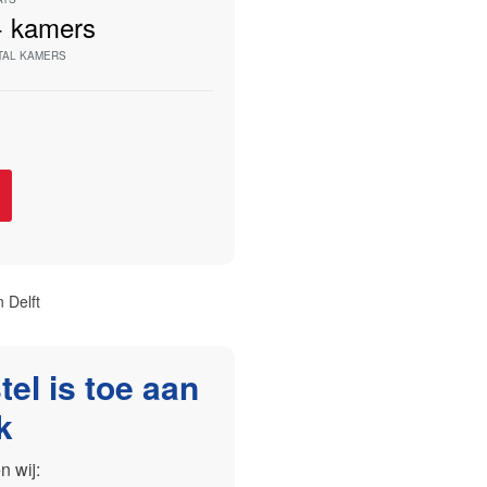
+
kamers
TAL KAMERS
 Delft
el is toe aan
k
 wij: