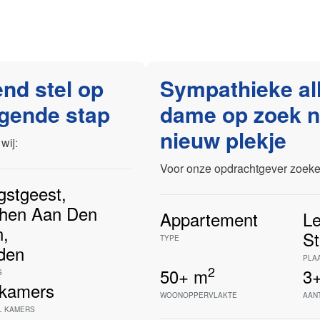
nd stel op
Sympathieke al
lgende stap
dame op zoek n
nieuw plekje
wij:
Voor onze opdrachtgever zoeken
gstgeest
,
phen Aan Den
Appartement
Le
n
,
St
TYPE
den
PLA
2
50+
m
3
S
kamers
WOONOPPERVLAKTE
AAN
L KAMERS