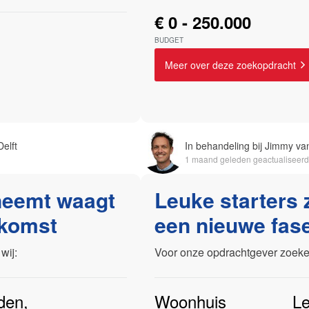
€ 0 - 250.000
BUDGET
Meer over deze zoekopdracht
elft
In behandeling bij Jimmy van
1 maand geleden geactualiseerd
 neemt waagt
Leuke starters z
ekomst
een nieuwe fase
wij:
Voor onze opdrachtgever zoeken
den
,
Woonhuis
Le