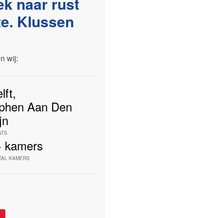
ek naar rust
te. Klussen
 wij:
lft
,
lphen Aan Den
jn
ATS
+
kamers
TAL KAMERS