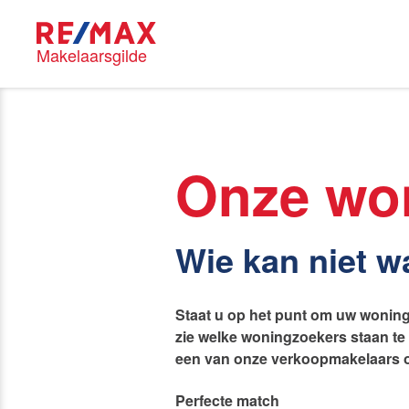
Makelaarsgilde
Blog
RE/MAX M
Onze wo
Onze mak
Wie kan niet 
Nieuwe kansen voor
Staat u op het punt om uw woning 
Huis kop
starters op de Leidse
zie welke woningzoekers staan t
woningmarkt
een van onze verkoopmakelaars om
Lees de blog van
Vincent de Vos
Perfecte match