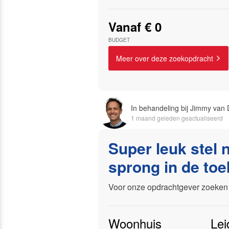
Vanaf € 0
BUDGET
Meer over deze zoekopdracht
In behandeling bij Jimmy van D
1 maand geleden geactualiseerd
Super leuk stel
sprong in de to
Voor onze opdrachtgever zoeken 
Woonhuis
Lei