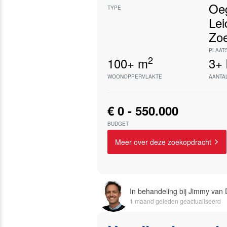
Oe
TYPE
Lei
Zo
PLAAT
2
100+
m
3+
WOONOPPERVLAKTE
AANTA
€ 0 - 550.000
BUDGET
Meer over deze zoekopdracht
In behandeling bij Jimmy van D
1 maand geleden geactualiseerd