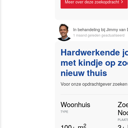
Meer over deze zoekopdracht
In behandeling bij Jimmy van D
1 maand geleden geactualiseerd
Hardwerkende j
met kindje op z
nieuw thuis
Voor onze opdrachtgever zoeken 
Woonhuis
Zo
No
TYPE
PLAAT
2
100+
m
3+