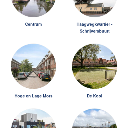
makelaarsgilde@remax.nl
+31 71 516 23 70
Centrum
Haagwegkwartier -
Schrijversbuurt
English?
Hoge en Lage Mors
De Kooi