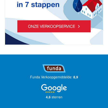
Funda Verkoopgemiddelde:
8,9
4,6
sterren