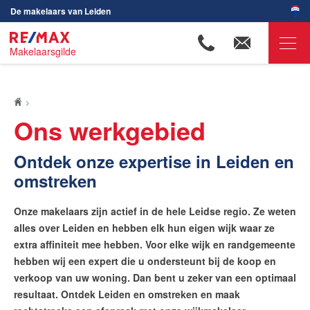
De makelaars van Leiden
Makelaarsgilde
RE/MAX Makelaarsgilde
Ons aanbod
Ons werkgebied
Woningzoekers
Ontdek onze expertise in Leiden en
Onze makelaars
omstreken
Ons werkgebied
Wijken in Leiden
Onze makelaars zijn actief in de hele Leidse regio. Ze weten
Omgeving Leiden
alles over Leiden en hebben elk hun eigen wijk waar ze
extra affiniteit mee hebben. Voor elke wijk en randgemeente
Huis verkopen
hebben wij een expert die u ondersteunt bij de koop en
Huis kopen
verkoop van uw woning. Dan bent u zeker van een optimaal
resultaat. Ontdek Leiden en omstreken en maak
Huis verhuren