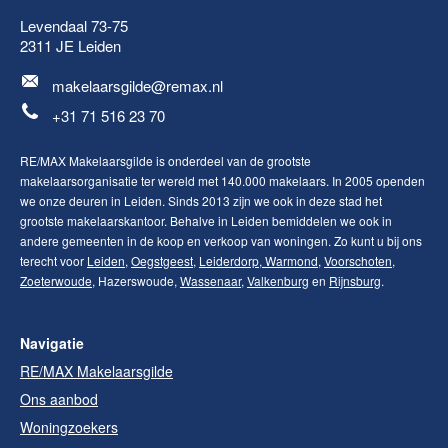
Levendaal 73-75
2311 JE
Leiden
makelaarsgilde@remax.nl
+31 71 516 23 70
RE/MAX Makelaarsgilde is onderdeel van de grootste
makelaarsorganisatie ter wereld met 140.000 makelaars. In 2005 openden
we onze deuren in Leiden. Sinds 2013 zijn we ook in deze stad het
grootste makelaarskantoor. Behalve in Leiden bemiddelen we ook in
andere gemeenten in de koop en verkoop van woningen. Zo kunt u bij ons
terecht voor
Leiden
,
Oegstgeest
,
Leiderdorp
,
Warmond
,
Voorschoten
,
Zoeterwoude
, Hazerswoude,
Wassenaar
,
Valkenburg
en
Rijnsburg
.
Navigatie
RE/MAX Makelaarsgilde
Ons aanbod
Woningzoekers