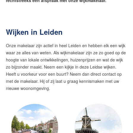
rechtstreeks een afspraak met onze wijkmakelaar.
Huis huren
Onze diensten
Contact
Wijken in Leiden
Zelfstandig makelaar worden
Onze makelaar zijn actief in heel Leiden en hebben elk een wijk
waar ze alles van weten. Als wijkmakelaar zijn ze zo goed op de
Blog
hoogte van lokale ontwikkelingen, huizenprijzen en wat de wijk
Nieuwe kansen voor starters op
zo bijzonder maakt. Neem een kijkje in deze Leidse wijken.
de Leidse woningmarkt
Heeft u voorkeur voor een buurt? Neem dan direct contact op
met de makelaar. Hij of zij laat u graag kennismaken met uw
Lees de blog van
Vincent de Vos
nieuwe woonomgeving.
Maak een afspraak
RE/MAX Makelaarsgilde