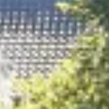
Contact
Zelfstandig makelaar worden
Blog
Nieuwe kansen voor starters op
de Leidse woningmarkt
Lees de blog van
Vincent de Vos
Maak een afspraak
RE/MAX Makelaarsgilde
makelaarsgilde@remax.nl
+31 71 516 23 70