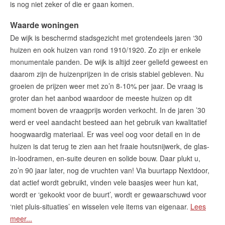
is nog niet zeker of die er gaan komen.
Waarde woningen
De wijk is beschermd stadsgezicht met grotendeels jaren ‘30
huizen en ook huizen van rond 1910/1920. Zo zijn er enkele
monumentale panden. De wijk is altijd zeer geliefd geweest en
daarom zijn de huizenprijzen in de crisis stabiel gebleven. Nu
groeien de prijzen weer met zo’n 8-10% per jaar. De vraag is
groter dan het aanbod waardoor de meeste huizen op dit
moment boven de vraagprijs worden verkocht. In de jaren ’30
werd er veel aandacht besteed aan het gebruik van kwalitatief
hoogwaardig materiaal. Er was veel oog voor detail en in de
huizen is dat terug te zien aan het fraaie houtsnijwerk, de glas-
in-loodramen, en-suite deuren en solide bouw. Daar plukt u,
zo’n 90 jaar later, nog de vruchten van! Via buurtapp Nextdoor,
dat actief wordt gebruikt, vinden vele baasjes weer hun kat,
wordt er ‘gekookt voor de buurt’, wordt er gewaarschuwd voor
‘niet pluis-situaties’ en wisselen vele items van eigenaar.
Lees
meer...