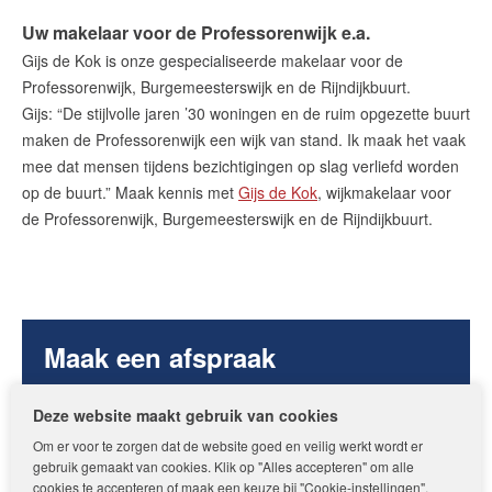
Uw makelaar voor de Professorenwijk e.a.
Gijs de Kok is onze gespecialiseerde makelaar voor de
Professorenwijk, Burgemeesterswijk en de Rijndijkbuurt.
Gijs: “De stijlvolle jaren ’30 woningen en de ruim opgezette buurt
maken de Professorenwijk een wijk van stand. Ik maak het vaak
mee dat mensen tijdens bezichtigingen op slag verliefd worden
op de buurt.” Maak kennis met
Gijs de Kok
, wijkmakelaar voor
de Professorenwijk, Burgemeesterswijk en de Rijndijkbuurt.
Maak een afspraak
Wilt u uw huis verkopen of een huis
Deze website maakt gebruik van cookies
kopen in de Professorenwijk,
Om er voor te zorgen dat de website goed en veilig werkt wordt er
Burgemeesterwijk of de
gebruik gemaakt van cookies. Klik op "Alles accepteren" om alle
Rijndijkbuurt? Maak dan een
cookies te accepteren of maak een keuze bij "Cookie-instellingen".