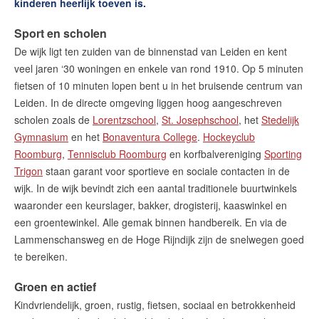
kinderen heerlijk toeven is.
Sport en scholen
De wijk ligt ten zuiden van de binnenstad van Leiden en kent
veel jaren ‘30 woningen en enkele van rond 1910. Op 5 minuten
fietsen of 10 minuten lopen bent u in het bruisende centrum van
Leiden. In de directe omgeving liggen hoog aangeschreven
scholen zoals de
Lorentzschool
,
St. Josephschool
, het
Stedelijk
Gymnasium
en het
Bonaventura College
.
Hockeyclub
Roomburg
,
Tennisclub Roomburg
en korfbalvereniging
Sporting
Trigon
staan garant voor sportieve en sociale contacten in de
wijk. In de wijk bevindt zich een aantal traditionele buurtwinkels
waaronder een keurslager, bakker, drogisterij, kaaswinkel en
een groentewinkel. Alle gemak binnen handbereik. En via de
Lammenschansweg en de Hoge Rijndijk zijn de snelwegen goed
te bereiken.
Groen en actief
Kindvriendelijk, groen, rustig, fietsen, sociaal en betrokkenheid