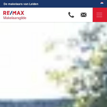
De makelaars van Leiden
Makelaarsgilde
RE/MAX Makelaarsgilde
Ons aanbod
Woningzoekers
Onze makelaars
Ons werkgebied
Huis verkopen
Huis kopen
Huis verhuren
Huis huren
Onze diensten