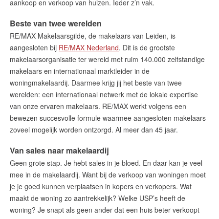
aankoop en verkoop van huizen. Ieder z’n vak.
Nieuwe kansen voor starters op
de Leidse woningmarkt
Beste van twee werelden
Lees de blog van
Vincent de Vos
RE/MAX Makelaarsgilde, de makelaars van Leiden, is
aangesloten bij
RE/MAX Nederland
. Dit is de grootste
makelaarsorganisatie ter wereld met ruim 140.000 zelfstandige
Maak een afspraak
makelaars en internationaal marktleider in de
woningmakelaardij. Daarmee krijg jij het beste van twee
werelden: een internationaal netwerk met de lokale expertise
RE/MAX Makelaarsgilde
van onze ervaren makelaars. RE/MAX werkt volgens een
makelaarsgilde@remax.nl
bewezen succesvolle formule waarmee aangesloten makelaars
+31 71 516 23 70
zoveel mogelijk worden ontzorgd. Al meer dan 45 jaar.
Van sales naar makelaardij
Geen grote stap. Je hebt sales in je bloed. En daar kan je veel
mee in de makelaardij. Want bij de verkoop van woningen moet
English?
je je goed kunnen verplaatsen in kopers en verkopers. Wat
maakt de woning zo aantrekkelijk? Welke USP’s heeft de
woning? Je snapt als geen ander dat een huis beter verkoopt