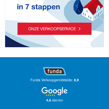
Funda Verkoopgemiddelde:
8,9
4,6
sterren