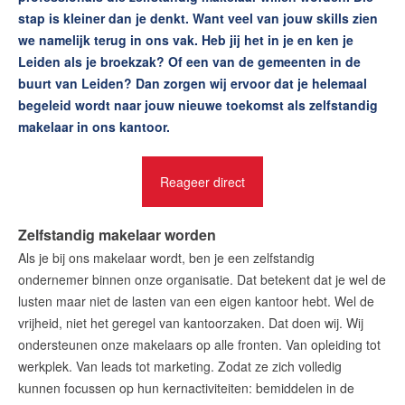
stap is kleiner dan je denkt. Want veel van jouw skills zien
Contact
we namelijk terug in ons vak. Heb jij het in je en ken je
Leiden als je broekzak? Of een van de gemeenten in de
Zelfstandig makelaar worden
buurt van Leiden? Dan zorgen wij ervoor dat je helemaal
Welkom bij RE/MAX Makelaarsgilde
begeleid wordt naar jouw nieuwe toekomst als zelfstandig
Van college naar courtage
makelaar in ons kantoor.
Van binnendienst naar buitenboel
Van voor de baas naar voor jezelf
Reageer direct
Van bemiddelen naar begeleiden
Van salestopper naar huizenjager
Zelfstandig makelaar worden
Groeien zonder grenzen
Als je bij ons makelaar wordt, ben je een zelfstandig
Ontdek jouw kansen in ons hele werkgebied
ondernemer binnen onze organisatie. Dat betekent dat je wel de
RE/MAX, de grootste makelaarsorganisatie ter wereld
lusten maar niet de lasten van een eigen kantoor hebt. Wel de
vrijheid, niet het geregel van kantoorzaken. Dat doen wij. Wij
Welkom bij de Makelaars Van
ondersteunen onze makelaars op alle fronten. Van opleiding tot
werkplek. Van leads tot marketing. Zodat ze zich volledig
Blog
kunnen focussen op hun kernactiviteiten: bemiddelen in de