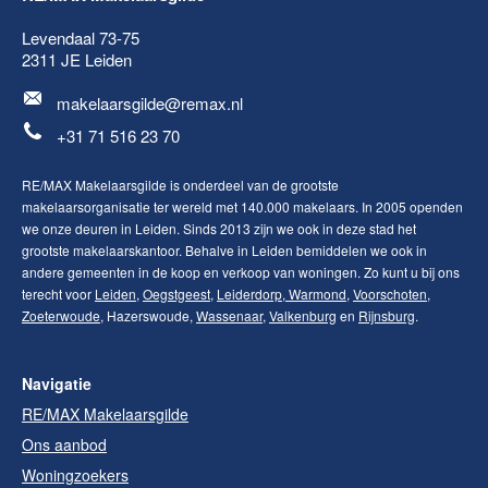
Levendaal 73-75
2311 JE
Leiden
makelaarsgilde@remax.nl
+31 71 516 23 70
RE/MAX Makelaarsgilde is onderdeel van de grootste
makelaarsorganisatie ter wereld met 140.000 makelaars. In 2005 openden
we onze deuren in Leiden. Sinds 2013 zijn we ook in deze stad het
grootste makelaarskantoor. Behalve in Leiden bemiddelen we ook in
andere gemeenten in de koop en verkoop van woningen. Zo kunt u bij ons
terecht voor
Leiden
,
Oegstgeest
,
Leiderdorp
,
Warmond
,
Voorschoten
,
Zoeterwoude
, Hazerswoude,
Wassenaar
,
Valkenburg
en
Rijnsburg
.
Navigatie
RE/MAX Makelaarsgilde
Ons aanbod
Woningzoekers