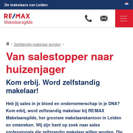
De makelaars van Leiden
Makelaarsgilde
RE/MAX Makelaarsgilde
Zelfstandig makelaar worden
Ons aanbod
Van salestopper naar
Woningzoekers
huizenjager
Onze makelaars
Ons werkgebied
Kom erbij. Word zelfstandig
makelaar!
Huis verkopen
Huis kopen
Heb jij sales in je bloed en ondernemerschap in je DNA?
Kom erbij, word zelfstandig makelaar bij RE/MAX
Huis verhuren
Makelaarsgilde, het grootste makelaarskantoor in Leiden
Huis huren
en omstreken. Wij zijn hard op zoek naar sales
professionals die zelfstandig makelaar willen worden. Die
Onze diensten