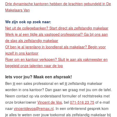
Drie dynamische kantoren hebben de krachten gebundeld in De
Makelaars Van
We zijn ook op zoek naar:
Net uit de collegebanken? Start direct als zelfstandig makelaar
Werk je al een tijdje als vastgoed professional? Ga bij ons aan
de slag als zelfstandig makelaar
Of ben je al jarenlang in loondienst als makelaar? Begin voor
jezelf in ons kantoor
Roer om en kantoor verkopen? Sluit je aan als vakmeester en
begeleid onze talenten naar de top
Iets voor jou? Maak een afspraak!
Ben jij een sales professional en wil jij zelfstandig makelaar
worden in ons kantoor? Dan gaan we graag met jou om de tafel.
Neem contact op via onderstaand formulier of rechtstreeks met
onze broker/owner
Vincent de Vos
, bel
071-516 23 75
of e-mail
naar
vincentdevos@remax.nl
. In een oriënterend gesprek kom
je alles te weten over jouw toekomst als zelfstandig makelaar bij