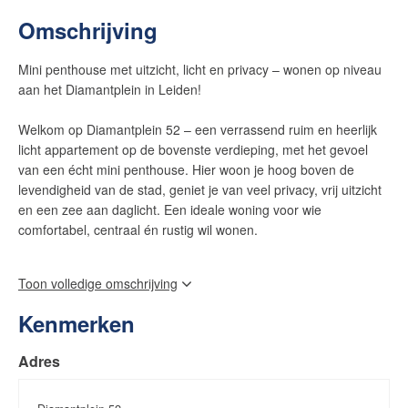
Omschrijving
Mini penthouse met uitzicht, licht en privacy – wonen op niveau
aan het Diamantplein in Leiden!
Welkom op Diamantplein 52 – een verrassend ruim en heerlijk
licht appartement op de bovenste verdieping, met het gevoel
van een écht mini penthouse. Hier woon je hoog boven de
levendigheid van de stad, geniet je van veel privacy, vrij uitzicht
en een zee aan daglicht. Een ideale woning voor wie
comfortabel, centraal én rustig wil wonen.
Indeling
Toon volledige omschrijving
Bij binnenkomst valt direct de prettige sfeer op. Dankzij de grote
Kenmerken
raampartijen stroomt het daglicht rijkelijk naar binnen en voelt
de woning ruim en open aan. De woonkamer vormt het hart van
Adres
het appartement en biedt volop ruimte voor een gezellige
zithoek en een royale eethoek. Het vrije uitzicht zorgt voor een