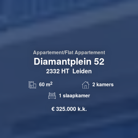
Appartement/flat
Appartement
Diamantplein 52
2332 HT
Leiden
2
60 m
2 kamers
1 slaapkamer
€
325.000 k.k.