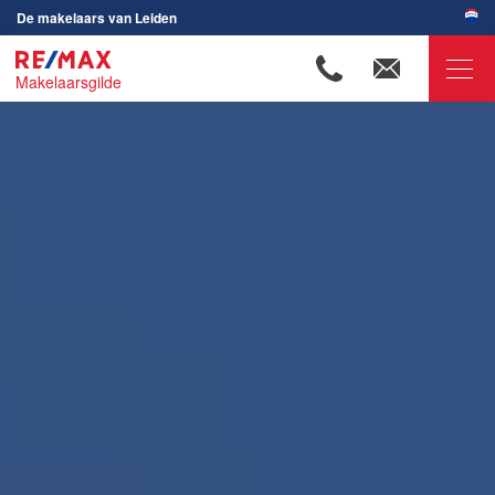
De makelaars van Leiden
Makelaarsgilde
RE/MAX Makelaarsgilde
Ons aanbod
Woningzoekers
Onze makelaars
Ons werkgebied
Huis verkopen
Huis kopen
Huis verhuren
Huis huren
Onze diensten