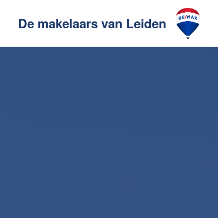
De makelaars van Leiden
Ons aanbod
akelaarsgilde
elaars
Ons werkgebied
en
Huis verhuren