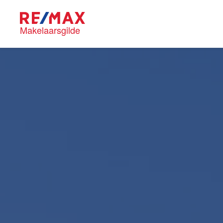
Makelaarsgilde
Blog
RE/MAX M
Onze mak
Nieuwe kansen voor
Huis kop
starters op de Leidse
woningmarkt
Lees de blog van
Vincent de Vos