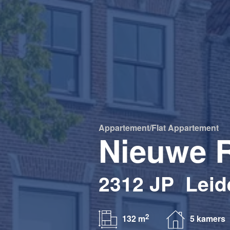
Appartement/flat
Appartement
Nieuwe R
2312 JP
Leid
2
132 m
5 kamers