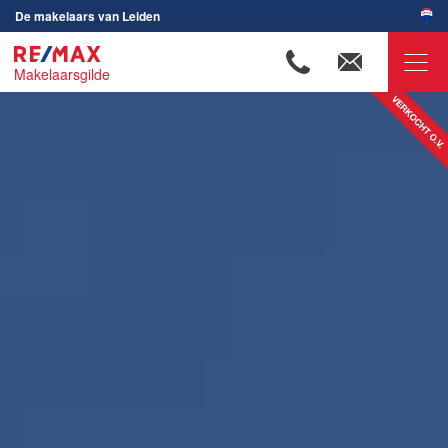
De makelaars van Leiden
Makelaarsgilde
RE/MAX Makelaarsgilde
Ons aanbod
Woningzoekers
Onze makelaars
Ons werkgebied
Huis verkopen
Huis kopen
Huis verhuren
Huis huren
Onze diensten