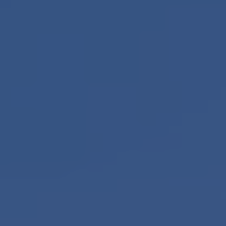
Contact
Zelfstandig makelaar worden
Blog
Nieuwe kansen voor starters op
de Leidse woningmarkt
Lees de blog van
Vincent de Vos
Maak een afspraak
RE/MAX Makelaarsgilde
makelaarsgilde@remax.nl
+31 71 516 23 70