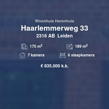
Woonhuis
Herenhuis
Haarlemmerweg 33
2316 AB
Leiden
2
2
175 m
189 m
7 kamers
6 slaapkamers
€
835.000 k.k.