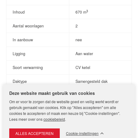
speelplaats. Hierdoor is dit gedeelte uitstekend geschikt voor
mantelzorg, kangoeroe wonen, een gastenverblijf of wonen en
3
Inhoud
670 m
werken aan huis.
Aantal woonlagen
2
Een tussenhal biedt toegang tot twee slaapkamers aan de
voorzijde en de inpandige garage, wat zorgt voor een
In aanbouw
nee
verrassend flexibele indeling.
Ligging
Aan water
Eerste verdieping
Via de trap in de hal wordt de eerste verdieping bereikt. Hier
Soort verwarming
CV ketel
bevinden zich twee ruime slaapkamers en een badkamer. De
slaapkamer aan de voorzijde biedt een prachtig vrij uitzicht over
Daktype
Samengesteld dak
de Haarlemmertrekvaart. Daarnaast zijn aansluitingen aanwezig
voor een keuken en is er een deur naar buiten, waardoor deze
Deze website maakt gebruik van cookies
Dakmateriaal
Bitumineuze dakbedekking
verdieping desgewenst zelfstandig gebruikt kan worden.
Om er voor te zorgen dat de website goed en veilig werkt wordt er
gebruik gemaakt van cookies. Klik op "Alles accepteren" om alle
De lichte slaapkamer aan de achterzijde beschikt over toegang
Indeling
cookies te accepteren of maak een keuze bij "Cookie-instellingen".
tot het balkon. De centraal gelegen badkamer is voorzien van
Lees meer over ons
cookiebeleid
.
een douche, toilet en wastafelmeubel.
Aantal kamers
7
Cookie-instellingen
Deze verdieping biedt bovendien mogelijkheden voor een