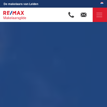
De makelaars van Leiden
Makelaarsgilde
RE/MAX Makelaarsgilde
Ons aanbod
Woningzoekers
Onze makelaars
Ons werkgebied
Huis verkopen
Huis kopen
Huis verhuren
Huis huren
Onze diensten