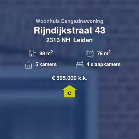
Woonhuis
Eengezinswoning
Rijndijkstraat 43
2313 NH
Leiden
2
2
98 m
79 m
5 kamers
4 slaapkamers
€
595.000 k.k.
C