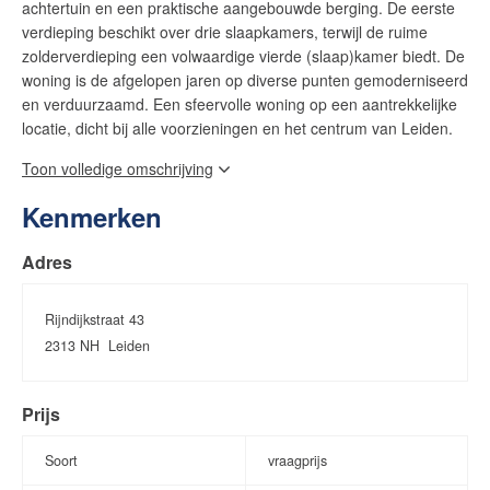
achtertuin en een praktische aangebouwde berging. De eerste
verdieping beschikt over drie slaapkamers, terwijl de ruime
zolderverdieping een volwaardige vierde (slaap)kamer biedt. De
woning is de afgelopen jaren op diverse punten gemoderniseerd
en verduurzaamd. Een sfeervolle woning op een aantrekkelijke
locatie, dicht bij alle voorzieningen en het centrum van Leiden.
Toon volledige omschrijving
De Rijndijkstraat ligt in een fijne buurt en op korte fietsafstand
van het historische centrum van Leiden met de vele grachten,
Kenmerken
restaurants, winkels en musea. In de directe omgeving vind je
kinderopvang, basis- en middelbare scholen, diverse
Adres
sportverenigingen (hockey, tennis en voetbal) en Park
Cronestein, NS-stations Lammenschans en Leiden Centraal
liggen op respectievelijk 5 en 10 minuten fietsen en de
Rijndijkstraat 43
uitvalswegen A4/N11 zijn ook gemakkelijk te bereiken.
2313 NH
Leiden
Bekijk ook de bezichtigingsvideo!
Prijs
Indeling:
Soort
vraagprijs
Begane grond: