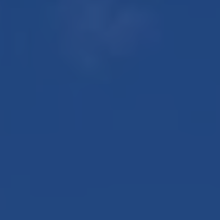
Contact
Zelfstandig makelaar worden
Blog
Nieuwe kansen voor starters op
de Leidse woningmarkt
Lees de blog van
Vincent de Vos
Maak een afspraak
RE/MAX Makelaarsgilde
makelaarsgilde@remax.nl
+31 71 516 23 70