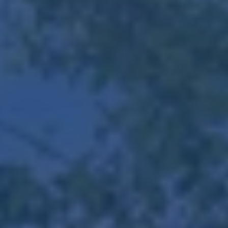
Contact
Zelfstandig makelaar worden
Blog
Nieuwe kansen voor starters op
de Leidse woningmarkt
Lees de blog van
Vincent de Vos
Maak een afspraak
RE/MAX Makelaarsgilde
makelaarsgilde@remax.nl
+31 71 516 23 70