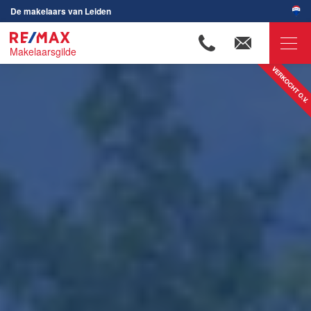
De makelaars van Leiden
Makelaarsgilde
RE/MAX Makelaarsgilde
Ons aanbod
Woningzoekers
Onze makelaars
Ons werkgebied
Huis verkopen
Huis kopen
Huis verhuren
Huis huren
Onze diensten