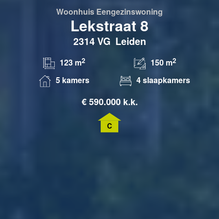
Woonhuis
Eengezinswoning
Lekstraat 8
2314 VG
Leiden
2
2
123 m
150 m
5 kamers
4 slaapkamers
€
590.000 k.k.
C