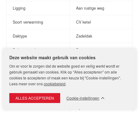
Ligging
Aan rustige weg
Eerste verdieping
Op de eerste verdieping bevinden zich drie goed bemeten
Soort verwarming
CV ketel
slaapkamers met nette laminaatvloeren en een ruime
badkamer. De badkamer is voorzien van een hoekbad met
Daktype
Zadeldak
douche, een wastafelmeubel, kastje, tweede toilet en
comfortabele vloerverwarming.
Dakmateriaal
Pannen
Deze website maakt gebruik van cookies
Tweede verdieping
De tweede verdieping biedt een ruime overloop met praktische
Indeling
Om er voor te zorgen dat de website goed en veilig werkt wordt er
inbouwkasten voor extra bergruimte. Daarnaast is er een aparte
gebruik gemaakt van cookies. Klik op "Alles accepteren" om alle
cookies te accepteren of maak een keuze bij "Cookie-instellingen".
wasruimte met wasbak aanwezig. De royale vierde slaapkamer
Aantal kamers
5
Lees meer over ons
cookiebeleid
.
profiteert van een dakkapel aan de voorzijde, wat zorgt voor
extra licht, ruimte en wooncomfort.
Aantal slaapkamers
4
Cookie-instellingen
Kenmerken
Keukensoort
Open keuken
- Bouwjaar: 1971
- Gebruiksoppervlakte wonen: 123 m²
Tuin
- Inhoud: 434 m³
- Energielabel C
Aanwezig?
ja