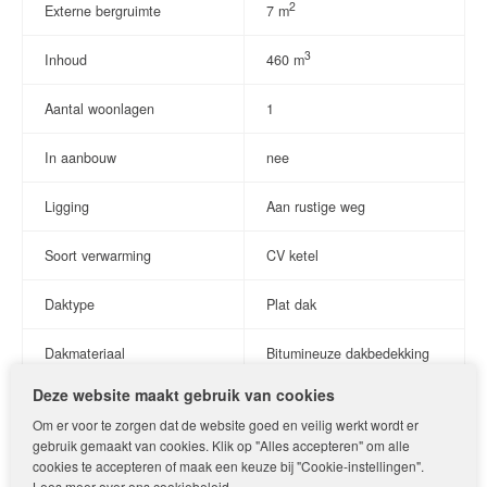
2
Externe bergruimte
7 m
garage momenteel omgebouwd tot twee extra slaapkamers.
Deze ruimtes zijn uitstekend geschikt als slaapkamer,
3
Inhoud
460 m
thuiswerkplek, hobbyruimte of praktijk aan huis. Indien gewenst
is de garage eenvoudig terug te brengen naar de
Aantal woonlagen
1
oorspronkelijke functie.
In aanbouw
nee
De moderne badkamer is slechts één jaar oud en stijlvol
afgewerkt. Deze beschikt over een ruime inloopdouche en een
Ligging
Aan rustige weg
wastafelmeubel. Het toilet is separaat.
Soort verwarming
CV ketel
Bijzonderheden:
•Heerlijke bungalow
Daktype
Plat dak
•Bouwjaar 1975
•Gebruiksoppervlakte ca. 100 m²
Dakmateriaal
Bitumineuze dakbedekking
•Perceeloppervlakte 220 m²
•Overige inpandige ruimte ca. 17 m² (slaapkamers/garage)
Deze website maakt gebruik van cookies
•Inhoud ca. 460 m³
Indeling
Om er voor te zorgen dat de website goed en veilig werkt wordt er
•CV-ketel uit 2019
gebruik gemaakt van cookies. Klik op "Alles accepteren" om alle
•Bouwkundige keuring reeds uitgevoerd
Aantal kamers
3
cookies te accepteren of maak een keuze bij "Cookie-instellingen".
•Elektrisch zonnescherm
Lees meer over ons
cookiebeleid
.