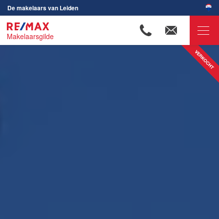
De makelaars van Leiden
Makelaarsgilde
RE/MAX Makelaarsgilde
Ons aanbod
Woningzoekers
Onze makelaars
Ons werkgebied
Huis verkopen
Huis kopen
Huis verhuren
Huis huren
Onze diensten