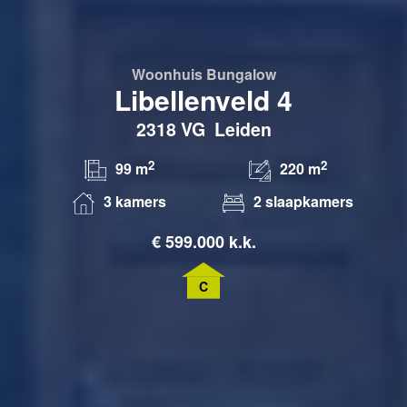
Woonhuis
Bungalow
Libellenveld 4
2318 VG
Leiden
2
2
99 m
220 m
3 kamers
2 slaapkamers
€
599.000 k.k.
C