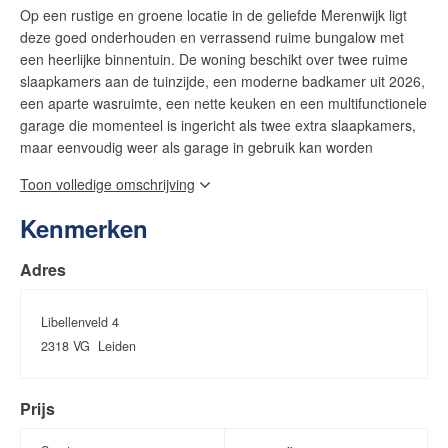
Op een rustige en groene locatie in de geliefde Merenwijk ligt
deze goed onderhouden en verrassend ruime bungalow met
een heerlijke binnentuin. De woning beschikt over twee ruime
slaapkamers aan de tuinzijde, een moderne badkamer uit 2026,
een aparte wasruimte, een nette keuken en een multifunctionele
garage die momenteel is ingericht als twee extra slaapkamers,
maar eenvoudig weer als garage in gebruik kan worden
genomen.
Toon volledige omschrijving
De Merenwijk staat bekend om haar groene karakter, rustige
Kenmerken
woonomgeving en uitstekende voorzieningen. In de directe
omgeving bevinden zich diverse scholen, sportverenigingen,
Adres
winkelcentrum De Kopermolen, recreatiegebied 't Joppe en het
prachtige park met kinderboerderij. Het historische centrum van
Leiden is binnen circa 10 minuten per fiets bereikbaar. Ook de
Libellenveld 4
uitvalswegen richting de A4 en N11 zorgen voor een uitstekende
2318 VG
Leiden
verbinding naar Amsterdam, Den Haag, Rotterdam en Utrecht.
Daarnaast bevinden zowel het strand als de duinen zich op
Prijs
korte rijafstand.