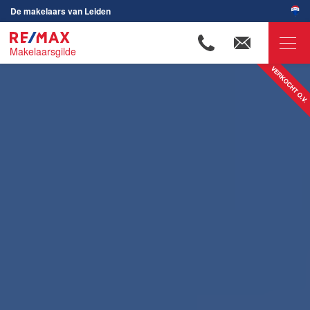
De makelaars van Leiden
Makelaarsgilde
RE/MAX Makelaarsgilde
Ons aanbod
Woningzoekers
Onze makelaars
Ons werkgebied
Huis verkopen
Huis kopen
Huis verhuren
Huis huren
Onze diensten