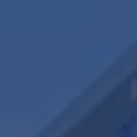
Contact
Zelfstandig makelaar worden
Blog
Nieuwe kansen voor starters op
de Leidse woningmarkt
Lees de blog van
Vincent de Vos
Maak een afspraak
RE/MAX Makelaarsgilde
makelaarsgilde@remax.nl
+31 71 516 23 70