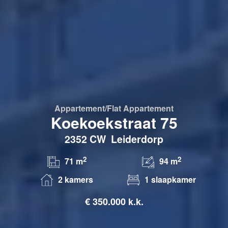
Appartement/flat
Appartement
Koekoekstraat 75
2352 CW
Leiderdorp
2
2
71 m
94 m
2 kamers
1 slaapkamer
€
350.000 k.k.