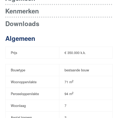
Kenmerken
Downloads
Algemeen
Prijs
€
350.000 k.k.
Bouwtype
bestaande bouw
2
Woonoppervlakte
71 m
2
Perceeloppervlakte
94 m
Woonlaag
7
Aantal kamers
2