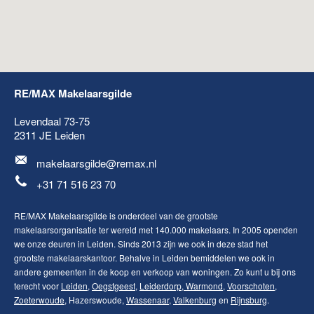
RE/MAX Makelaarsgilde
Levendaal 73-75
2311 JE
Leiden
makelaarsgilde@remax.nl
+31 71 516 23 70
RE/MAX Makelaarsgilde is onderdeel van de grootste
makelaarsorganisatie ter wereld met 140.000 makelaars. In 2005 openden
we onze deuren in Leiden. Sinds 2013 zijn we ook in deze stad het
grootste makelaarskantoor. Behalve in Leiden bemiddelen we ook in
andere gemeenten in de koop en verkoop van woningen. Zo kunt u bij ons
terecht voor
Leiden
,
Oegstgeest
,
Leiderdorp
,
Warmond
,
Voorschoten
,
Zoeterwoude
, Hazerswoude,
Wassenaar
,
Valkenburg
en
Rijnsburg
.