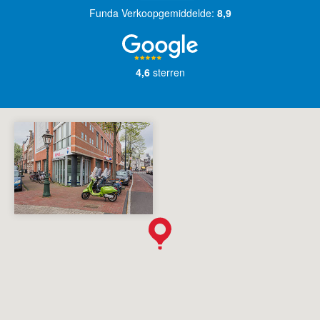
Funda Verkoopgemiddelde:
8,9
English?
4,6
sterren