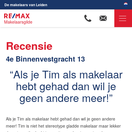
De makelaars van Leiden
Makelaarsgilde
RE/MAX Makelaarsgilde
Recensie
Ons aanbod
4e Binnenvestgracht 13
Woningzoekers
Onze makelaars
Als je Tim als makelaar
Ons werkgebied
hebt gehad dan wil je
Huis verkopen
geen andere meer!
Huis kopen
Huis verhuren
Als je Tim als makelaar hebt gehad dan wil je geen andere
Huis huren
meer! Tim is niet het stereotype gladde makelaar maar lekker
Onze diensten