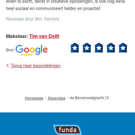
down to earth, denkt in creatieve oplossingen, is ook nog eens
heel sociaal en communiceert helder en proactief.
Contact
Recensie door
Mvr. Kenters
Zelfstandig makelaar worden
Makelaar
:
Tim van Delft
Blog
Nieuwe kansen voor starters op
Bron
:
de Leidse woningmarkt
Terug naar beoordelingen
Lees de blog van
Vincent de Vos
Maak een afspraak
4e Binnenvestgracht 13
Homepage
Recensies
RE/MAX Makelaarsgilde
makelaarsgilde@remax.nl
+31 71 516 23 70