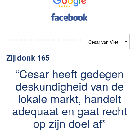
Contact
Zelfstandig makelaar worden
Blog
Nieuwe kansen voor starters op
Zijldonk 165
de Leidse woningmarkt
Lees de blog van
Vincent de Vos
Cesar heeft gedegen
deskundigheid van de
lokale markt, handelt
Maak een afspraak
adequaat en gaat recht
RE/MAX Makelaarsgilde
op zijn doel af
makelaarsgilde@remax.nl
+31 71 516 23 70