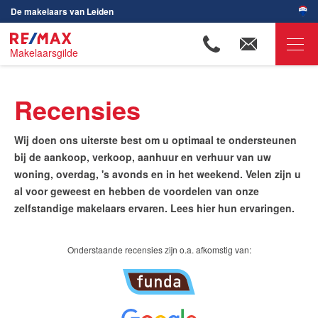
De makelaars van Leiden
Makelaarsgilde
RE/MAX Makelaarsgilde
Recensies
Ons aanbod
Woningzoekers
Wij doen ons uiterste best om u optimaal te ondersteunen
bij de aankoop, verkoop, aanhuur en verhuur van uw
Onze makelaars
woning, overdag, 's avonds en in het weekend. Velen zijn u
Ons werkgebied
al voor geweest en hebben de voordelen van onze
zelfstandige makelaars ervaren. Lees hier hun ervaringen.
Huis verkopen
Huis kopen
Onderstaande recensies zijn o.a. afkomstig van:
Huis verhuren
Huis huren
Onze diensten