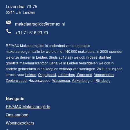
Levendaal 73-75
2311 JE
Leiden
makelaarsgilde@remax.nl
+31 71 516 23 70
RE/MAX Makelaarsgilde is onderdeel van de grootste
makelaarsorganisatie ter wereld met 140.000 makelaars. In 2005 openden
we onze deuren in Leiden. Sinds 2013 zijn we ook in deze stad het
grootste makelaarskantoor. Behalve in Leiden bemiddelen we ook in
andere gemeenten in de koop en verkoop van woningen. Zo kunt u bij ons
terecht voor
Leiden
,
Oegstgeest
,
Leiderdorp
,
Warmond
,
Voorschoten
,
Zoeterwoude
, Hazerswoude,
Wassenaar
,
Valkenburg
en
Rijnsburg
.
Navigatie
RE/MAX Makelaarsgilde
Ons aanbod
Woningzoekers