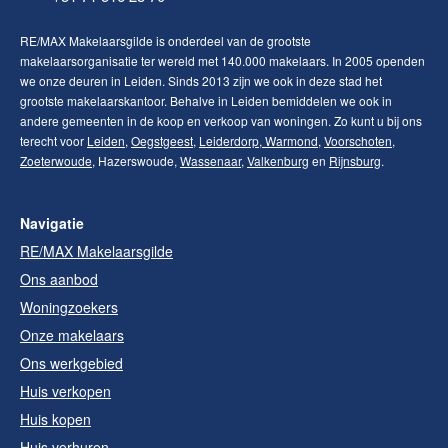
RE/MAX Makelaarsgilde is onderdeel van de grootste
makelaarsorganisatie ter wereld met 140.000 makelaars. In 2005 openden
we onze deuren in Leiden. Sinds 2013 zijn we ook in deze stad het
grootste makelaarskantoor. Behalve in Leiden bemiddelen we ook in
andere gemeenten in de koop en verkoop van woningen. Zo kunt u bij ons
terecht voor
Leiden
,
Oegstgeest
,
Leiderdorp
,
Warmond
,
Voorschoten
,
Zoeterwoude
, Hazerswoude,
Wassenaar
,
Valkenburg
en
Rijnsburg
.
Navigatie
RE/MAX Makelaarsgilde
Ons aanbod
Woningzoekers
Onze makelaars
Ons werkgebied
Huis verkopen
Huis kopen
Huis verhuren