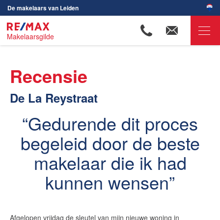
De makelaars van Leiden
Makelaarsgilde
RE/MAX Makelaarsgilde
Recensie
Ons aanbod
De La Reystraat
Woningzoekers
Onze makelaars
Gedurende dit proces
Ons werkgebied
begeleid door de beste
Huis verkopen
makelaar die ik had
Huis kopen
kunnen wensen
Huis verhuren
Huis huren
Afgelopen vrijdag de sleutel van mijn nieuwe woning in
Onze diensten