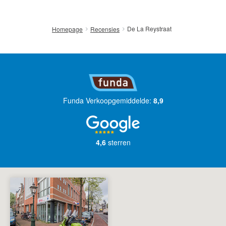
De La Reystraat
Homepage
Recensies
English?
Funda Verkoopgemiddelde:
8,9
4,6
sterren