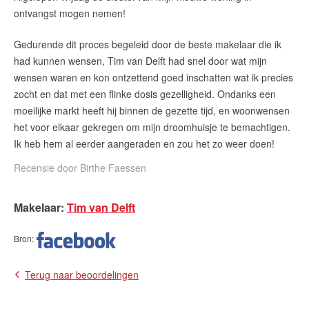
ontvangst mogen nemen!
Contact
Gedurende dit proces begeleid door de beste makelaar die ik
Zelfstandig makelaar worden
had kunnen wensen, Tim van Delft had snel door wat mijn
wensen waren en kon ontzettend goed inschatten wat ik precies
Blog
zocht en dat met een flinke dosis gezelligheid. Ondanks een
moeilijke markt heeft hij binnen de gezette tijd, en woonwensen
Nieuwe kansen voor starters op
de Leidse woningmarkt
het voor elkaar gekregen om mijn droomhuisje te bemachtigen.
Ik heb hem al eerder aangeraden en zou het zo weer doen!
Lees de blog van
Vincent de Vos
Recensie door
Birthe Faessen
Makelaar
:
Tim van Delft
Maak een afspraak
Bron
:
RE/MAX Makelaarsgilde
makelaarsgilde@remax.nl
Terug naar beoordelingen
+31 71 516 23 70