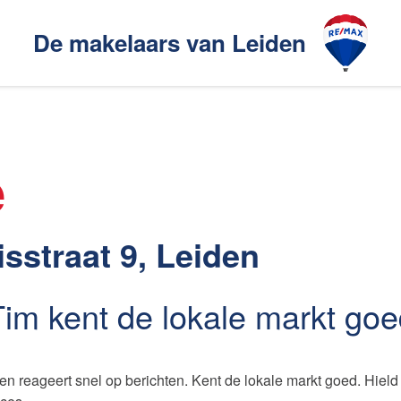
De makelaars van Leiden
Ons aanbod
akelaarsgilde
e
elaars
Ons werkgebied
sstraat 9, Leiden
Tim kent de lokale markt goe
en
Huis verhuren
n reageert snel op berichten. Kent de lokale markt goed. Hiel