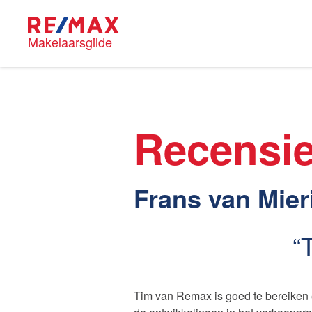
Makelaarsgilde
Blog
RE/MAX M
Recensi
Onze mak
Frans van Mieri
Nieuwe kansen voor
Huis kop
starters op de Leidse
woningmarkt
Tim van Remax is goed te bereiken e
Lees de blog van
Vincent de Vos