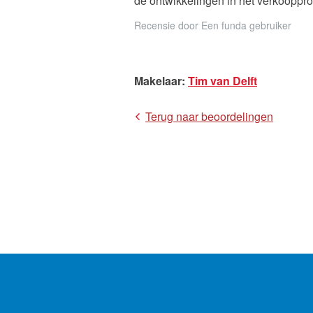
de ontwikkelingen in het verkooppro
Onze die
Recensie door
Een funda gebruiker
Makelaar
:
Tim van Delft
Terug naar beoordelingen