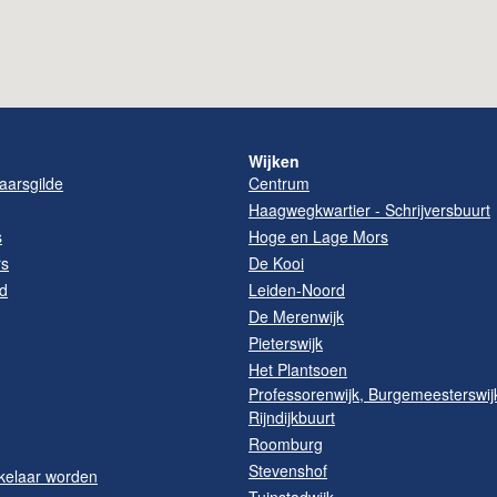
Wijken
arsgilde
Centrum
Haagwegkwartier - Schrijversbuurt
s
Hoge en Lage Mors
rs
De Kooi
d
Leiden-Noord
De Merenwijk
Pieterswijk
Het Plantsoen
Professorenwijk, Burgemeesterswij
Rijndijkbuurt
Roomburg
Stevenshof
kelaar worden