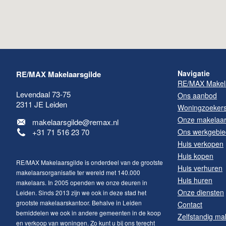
Navigatie
RE/MAX Makelaarsgilde
RE/MAX Makela
Levendaal 73-75
Ons aanbod
2311 JE
Leiden
Woningzoeker
Onze makelaa
makelaarsgilde@remax.nl
+31 71 516 23 70
Ons werkgebie
Huis verkopen
Huis kopen
RE/MAX Makelaarsgilde is onderdeel van de grootste
Huis verhuren
makelaarsorganisatie ter wereld met 140.000
Huis huren
makelaars. In 2005 openden we onze deuren in
Onze diensten
Leiden. Sinds 2013 zijn we ook in deze stad het
grootste makelaarskantoor. Behalve in Leiden
Contact
bemiddelen we ook in andere gemeenten in de koop
Zelfstandig ma
Maak een afspraak
en verkoop van woningen. Zo kunt u bij ons terecht