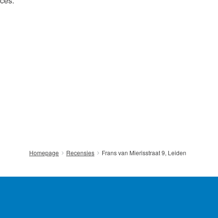
ces.
Contact
nsten
Frans van Mierisstraat 9, Leiden
Homepage
Recensies