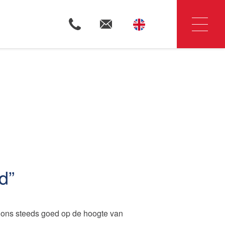
Woningzoekers
Huis verkopen
d
Huis huren
d ons steeds goed op de hoogte van