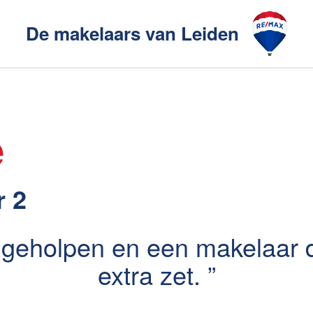
De makelaars van Leiden
Ons aanbod
akelaarsgilde
e
elaars
Ons werkgebied
r 2
geholpen en een makelaar d
en
Huis verhuren
extra zet.