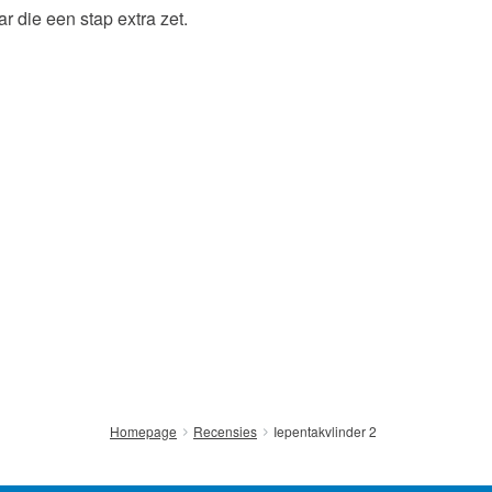
 die een stap extra zet.
Contact
nsten
Iepentakvlinder 2
Homepage
Recensies