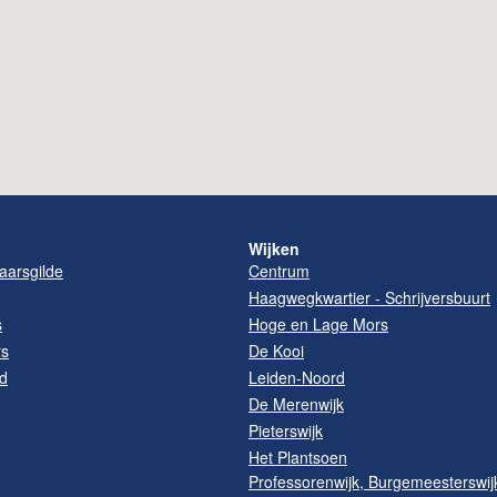
Wijken
arsgilde
Centrum
Haagwegkwartier - Schrijversbuurt
s
Hoge en Lage Mors
rs
De Kooi
d
Leiden-Noord
De Merenwijk
Pieterswijk
Het Plantsoen
Professorenwijk, Burgemeesterswij