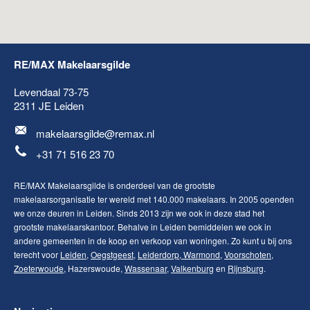
RE/MAX Makelaarsgilde
Levendaal 73-75
2311 JE
Leiden
makelaarsgilde@remax.nl
+31 71 516 23 70
RE/MAX Makelaarsgilde is onderdeel van de grootste
makelaarsorganisatie ter wereld met 140.000 makelaars. In 2005 openden
we onze deuren in Leiden. Sinds 2013 zijn we ook in deze stad het
grootste makelaarskantoor. Behalve in Leiden bemiddelen we ook in
andere gemeenten in de koop en verkoop van woningen. Zo kunt u bij ons
terecht voor
Leiden
,
Oegstgeest
,
Leiderdorp
,
Warmond
,
Voorschoten
,
Zoeterwoude
, Hazerswoude,
Wassenaar
,
Valkenburg
en
Rijnsburg
.