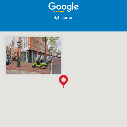
4,6
sterren
English?