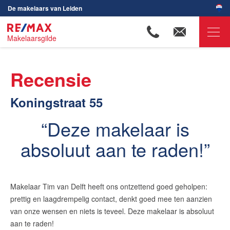
De makelaars van Leiden
Makelaarsgilde
RE/MAX Makelaarsgilde
Recensie
Ons aanbod
Koningstraat 55
Woningzoekers
Onze makelaars
Deze makelaar is
Ons werkgebied
absoluut aan te raden!
Huis verkopen
Huis kopen
Makelaar Tim van Delft heeft ons ontzettend goed geholpen:
Huis verhuren
prettig en laagdrempelig contact, denkt goed mee ten aanzien
Huis huren
van onze wensen en niets is teveel. Deze makelaar is absoluut
aan te raden!
Onze diensten