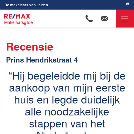
De makelaars van Leiden
Makelaarsgilde
RE/MAX Makelaarsgilde
Recensie
Ons aanbod
Prins Hendrikstraat 4
Woningzoekers
Onze makelaars
Hij begeleidde mij bij de
Ons werkgebied
aankoop van mijn eerste
Huis verkopen
huis en legde duidelijk
Huis kopen
alle noodzakelijke
Huis verhuren
stappen van het
Huis huren
Onze diensten