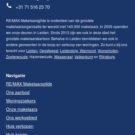
+31 71 516 23 70
RE/MAX Makelaarsgilde is onderdeel van de grootste
makelaarsorganisatie ter wereld met 140.000 makelaars. In 2005 openden
we onze deuren in Leiden. Sinds 2013 zijn we ook in deze stad het
grootste makelaarskantoor. Behalve in Leiden bemiddelen we ook in
andere gemeenten in de koop en verkoop van woningen. Zo kunt u bij ons
terecht voor
Leiden
,
Oegstgeest
,
Leiderdorp
,
Warmond
,
Voorschoten
,
Zoeterwoude
, Hazerswoude,
Wassenaar
,
Valkenburg
en
Rijnsburg
.
Navigatie
RE/MAX Makelaarsgilde
Ons aanbod
Woningzoekers
Onze makelaars
Ons werkgebied
Huis verkopen
Huis kopen