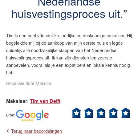
Nederlandse
huisvestingsproces uit.
Contact
Zelfstandig makelaar worden
Tim is een heel vriendelijke, eerlijke en deskundige makelaar. Hij
Blog
begeleidde mij bij de aankoop van mijn eerste huis en legde
duidelijk alle noodzakelijke stappen van het Nederlandse
Nieuwe kansen voor starters op
de Leidse woningmarkt
huisvestingsproces uit. Ik kan zijn diensten ten zeerste
aanbevelen, vooral als je een expat bent en lokale kennis nodig
Lees de blog van
Vincent de Vos
heb
Recensie door
Melanie
Maak een afspraak
Makelaar
:
Tim van Delft
RE/MAX Makelaarsgilde
Bron
:
makelaarsgilde@remax.nl
+31 71 516 23 70
Terug naar beoordelingen