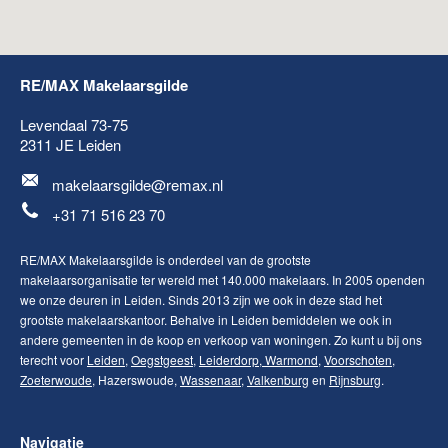
RE/MAX Makelaarsgilde
Levendaal 73-75
2311 JE
Leiden
makelaarsgilde@remax.nl
+31 71 516 23 70
RE/MAX Makelaarsgilde is onderdeel van de grootste
makelaarsorganisatie ter wereld met 140.000 makelaars. In 2005 openden
we onze deuren in Leiden. Sinds 2013 zijn we ook in deze stad het
grootste makelaarskantoor. Behalve in Leiden bemiddelen we ook in
andere gemeenten in de koop en verkoop van woningen. Zo kunt u bij ons
terecht voor
Leiden
,
Oegstgeest
,
Leiderdorp
,
Warmond
,
Voorschoten
,
Zoeterwoude
, Hazerswoude,
Wassenaar
,
Valkenburg
en
Rijnsburg
.
Navigatie