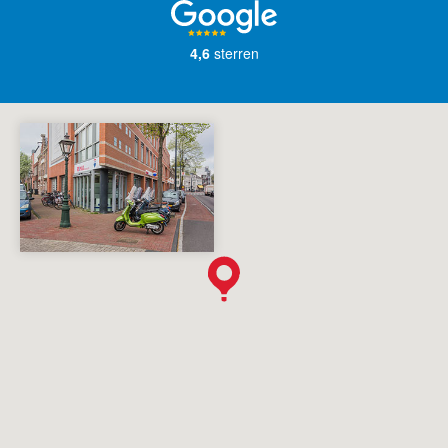
4,6
sterren
English?