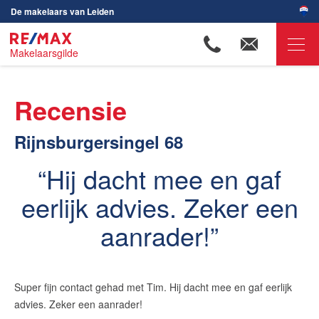
De makelaars van Leiden
Makelaarsgilde
RE/MAX Makelaarsgilde
Recensie
Ons aanbod
Rijnsburgersingel 68
Woningzoekers
Onze makelaars
Hij dacht mee en gaf
Ons werkgebied
eerlijk advies. Zeker een
Huis verkopen
aanrader!
Huis kopen
Huis verhuren
Super fijn contact gehad met Tim. Hij dacht mee en gaf eerlijk
Huis huren
advies. Zeker een aanrader!
Onze diensten