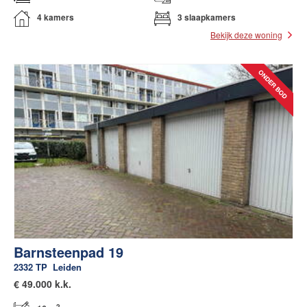
4 kamers
3 slaapkamers
Bekijk deze woning
Barnsteenpad 19
2332 TP
Leiden
€
49.000 k.k.
2