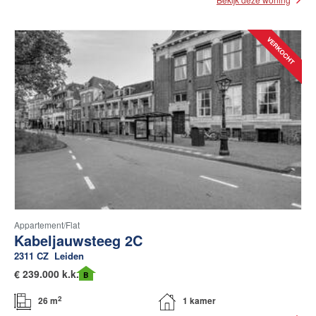
Appartement/flat
Kabeljauwsteeg 2C
2311 CZ
Leiden
€
239.000 k.k.
B
2
26 m
1 kamer