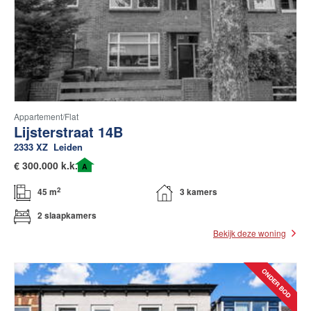
Contact
Zelfstandig makelaar worden
Blog
Nieuwe kansen voor starters op
Appartement/flat
de Leidse woningmarkt
Lijsterstraat 14B
2333 XZ
Leiden
Lees de blog van
Vincent de Vos
€
300.000 k.k.
A
2
45 m
3 kamers
Maak een afspraak
2 slaapkamers
Bekijk deze woning
RE/MAX Makelaarsgilde
makelaarsgilde@remax.nl
+31 71 516 23 70