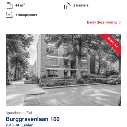
2
44 m
2 kamers
1 slaapkamer
Bekijk deze woning
Appartement/flat
Burggravenlaan 160
2313 JA
Leiden