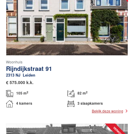
English?
Woonhuis
Rijndijkstraat 91
2313 NJ
Leiden
€
575.000 k.k.
2
2
105 m
82 m
4 kamers
3 slaapkamers
Bekijk deze woning