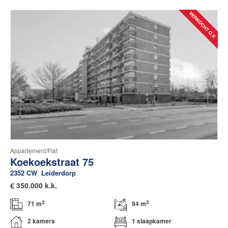
Appartement/flat
Koekoekstraat 75
2352 CW
Leiderdorp
€
350.000 k.k.
2
2
71 m
94 m
2 kamers
1 slaapkamer