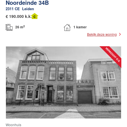
Noordeinde 34B
2311 CE
Leiden
€
190.000 k.k.
C
2
26 m
1 kamer
Bekijk deze woning
Woonhuis