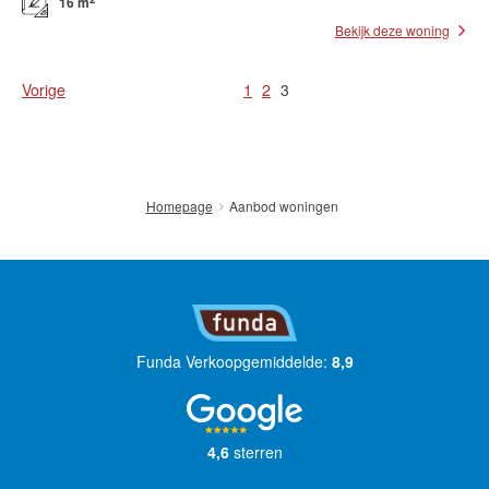
16 m
Bekijk deze woning
Vorige
1
2
3
Aanbod woningen
Homepage
Funda Verkoopgemiddelde:
8,9
4,6
sterren