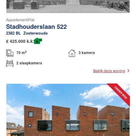
Appartement/flat
Stadhouderslaan 522
2382 BL
Zoeterwoude
++
€
425.000 k.k.
A
2
70 m
3 kamers
2 slaapkamers
Bekijk deze woning