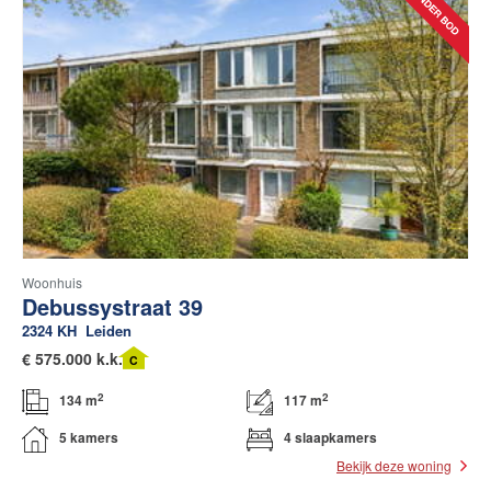
Woonhuis
Debussystraat 39
2324 KH
Leiden
€
575.000 k.k.
C
2
2
134 m
117 m
5 kamers
4 slaapkamers
Bekijk deze woning