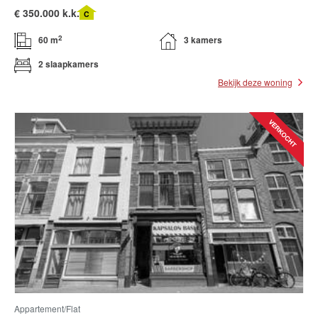
€
350.000 k.k.
C
2
60 m
3 kamers
2 slaapkamers
Bekijk deze woning
Appartement/flat