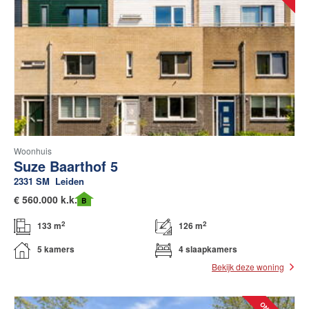
Woonhuis
Suze Baarthof 5
2331 SM
Leiden
€
560.000 k.k.
B
2
2
133 m
126 m
5 kamers
4 slaapkamers
Bekijk deze woning