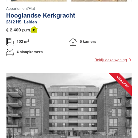
Appartement/flat
Hooglandse Kerkgracht
2312 HS
Leiden
€
2.400
p.m.
C
2
102 m
5 kamers
4 slaapkamers
Bekijk deze woning