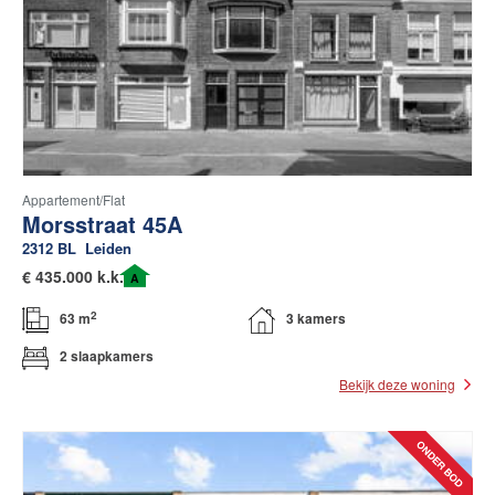
Appartement/flat
Morsstraat 45A
2312 BL
Leiden
€
435.000 k.k.
A
2
63 m
3 kamers
2 slaapkamers
Bekijk deze woning