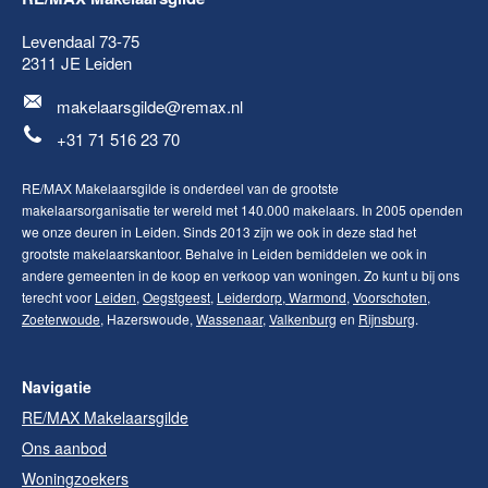
Levendaal 73-75
2311 JE
Leiden
makelaarsgilde@remax.nl
+31 71 516 23 70
RE/MAX Makelaarsgilde is onderdeel van de grootste
makelaarsorganisatie ter wereld met 140.000 makelaars. In 2005 openden
we onze deuren in Leiden. Sinds 2013 zijn we ook in deze stad het
grootste makelaarskantoor. Behalve in Leiden bemiddelen we ook in
andere gemeenten in de koop en verkoop van woningen. Zo kunt u bij ons
terecht voor
Leiden
,
Oegstgeest
,
Leiderdorp
,
Warmond
,
Voorschoten
,
Zoeterwoude
, Hazerswoude,
Wassenaar
,
Valkenburg
en
Rijnsburg
.
Navigatie
RE/MAX Makelaarsgilde
Ons aanbod
Woningzoekers