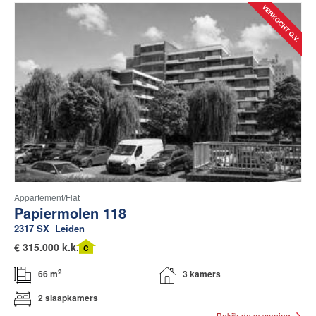
Appartement/flat
Papiermolen 118
2317 SX
Leiden
€
315.000 k.k.
C
2
66 m
3 kamers
2 slaapkamers
Bekijk deze woning