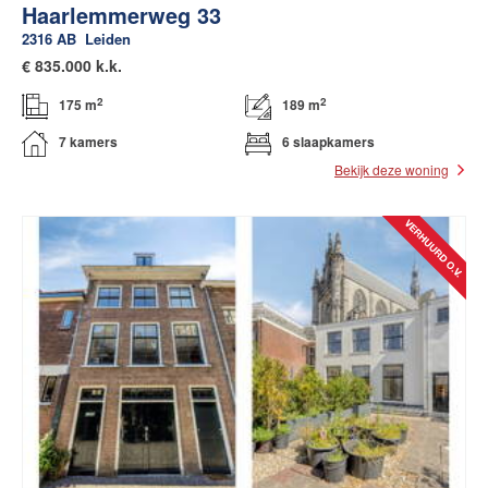
Haarlemmerweg 33
2316 AB
Leiden
€
835.000 k.k.
2
2
175 m
189 m
7 kamers
6 slaapkamers
Bekijk deze woning