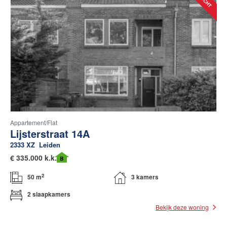
Appartement/flat
Lijsterstraat 14A
2333 XZ
Leiden
€
335.000 k.k.
B
2
50 m
3 kamers
2 slaapkamers
Bekijk deze woning