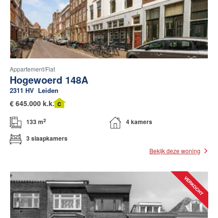
Appartement/flat
Hogewoerd 148A
2311 HV
Leiden
€
645.000 k.k.
C
2
133 m
4 kamers
3 slaapkamers
Bekijk deze woning