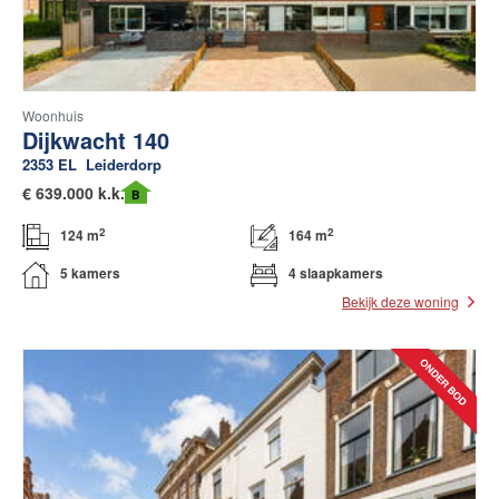
Woonhuis
Dijkwacht 140
2353 EL
Leiderdorp
€
639.000 k.k.
B
2
2
124 m
164 m
5 kamers
4 slaapkamers
Bekijk deze woning