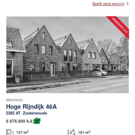
Bekijk deze woning
Woonhuis
Hoge Rijndijk 46A
2382 AT
Zoeterwoude
+
€
675.000 k.k.
A
2
2
127 m
181 m