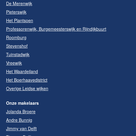
De Merenwijk
Pieterswijk
Het Plantsoen
Professorenwijk, Burgemeesterswijk en Rijndijkbuurt
Roomburg
Stevenshof
Tuinstadwijk
Vreewijk
Het Waardeiland
Het Boerhaavedistrict
Overige Leidse wijken
Onze makelaars
Jolanda Broere
Andre Bunnig
Jimmy van Delft