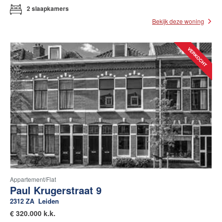
2 slaapkamers
Bekijk deze woning
Appartement/flat
Paul Krugerstraat 9
2312 ZA
Leiden
€
320.000 k.k.