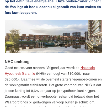
op het definitieve energielabel. Onze broker-owner Vincent
de Vos legt uit hoe u daar nu al gebruik van kunt maken én
Contact
fors kunt besparen.
Zelfstandig makelaar worden
Blog
Nieuwe kansen voor starters op
de Leidse woningmarkt
Lees de blog van
Vincent de Vos
NHG omhoog
Goed nieuws voor starters. Volgend jaar wordt de
Nationale
Maak een afspraak
Hypotheek Garantie
(NHG) verhoogt van 310.000,- naar
325.000,-. Daarmee wil de overheid starters tegemoetkomen en
de woningmarkt stabiliseren. Het grote voordeel van NHG is dat
RE/MAX Makelaarsgilde
je een korting tot 0,6% per jaar op je hypotheek kunt krijgen.
makelaarsgilde@remax.nl
Daarnaast wordt een onverhoopte restschuld betaald door het
+31 71 516 23 70
Waarborgfonds bij gedwongen verkoop buiten je schuld om.