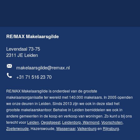
RE/MAX Makelaarsgilde
Levendaal 73-75
2311 JE
Leiden
makelaarsgilde@remax.nl
+31 71 516 23 70
RE/MAX Makelaarsgilde is onderdeel van de grootste
makelaarsorganisatie ter wereld met 140.000 makelaars. In 2005 openden
we onze deuren in Leiden. Sinds 2013 zijn we ook in deze stad het
grootste makelaarskantoor. Behalve in Leiden bemiddelen we ook in
andere gemeenten in de koop en verkoop van woningen. Zo kunt u bij ons
terecht voor
Leiden
,
Oegstgeest
,
Leiderdorp
,
Warmond
,
Voorschoten
,
Zoeterwoude
, Hazerswoude,
Wassenaar
,
Valkenburg
en
Rijnsburg
.