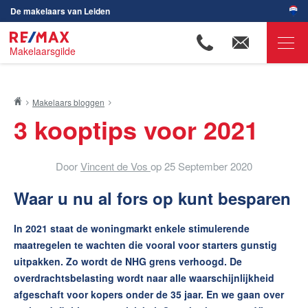
De makelaars van Leiden
Makelaarsgilde
RE/MAX Makelaarsgilde
Makelaars bloggen
Ons aanbod
3 kooptips voor 2021
Woningzoekers
Onze makelaars
Door
Vincent de Vos
op
25 September 2020
Ons werkgebied
Waar u nu al fors op kunt besparen
Huis verkopen
In 2021 staat de woningmarkt enkele stimulerende
Huis kopen
maatregelen te wachten die vooral voor starters gunstig
Huis verhuren
uitpakken. Zo wordt de NHG grens verhoogd. De
overdrachtsbelasting wordt naar alle waarschijnlijkheid
Huis huren
afgeschaft voor kopers onder de 35 jaar. En we gaan over
Onze diensten