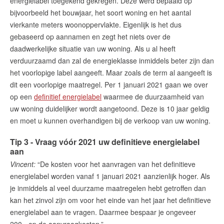
energielabel toegekend gekregen. Deze werd bepaald op
bijvoorbeeld het bouwjaar, het soort woning en het aantal
vierkante meters woonoppervlakte. Eigenlijk is het dus
gebaseerd op aannamen en zegt het niets over de
daadwerkelijke situatie van uw woning. Als u al heeft
verduurzaamd dan zal de energieklasse inmiddels beter zijn dan
het voorlopige label aangeeft. Maar zoals de term al aangeeft is
dit een voorlopige maatregel. Per 1 januari 2021 gaan we over
op een
definitief energielabel
waarmee de duurzaamheid van
uw woning duidelijker wordt aangetoond. Deze is 10 jaar geldig
en moet u kunnen overhandigen bij de verkoop van uw woning.
Tip 3 - Vraag vóór 2021 uw definitieve energielabel
aan
Vincent:
“De kosten voor het aanvragen van het definitieve
energielabel worden vanaf 1 januari 2021 aanzienlijk hoger. Als
je inmiddels al veel duurzame maatregelen hebt getroffen dan
kan het zinvol zijn om voor het einde van het jaar het definitieve
energielabel aan te vragen. Daarmee bespaar je ongeveer
200,- op de aanvraagkosten.”