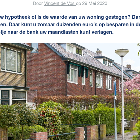
Door
Vincent de Vos
op
29 Mei 2020
Contact
nsten
 uw hypotheek of is de waarde van uw woning gestegen? Dan 
en. Daar kunt u zomaar duizenden euro’s op besparen in de
letje naar de bank uw maandlasten kunt verlagen.