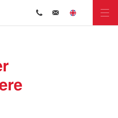
Woningzoekers
er
Huis verkopen
ere
Huis huren