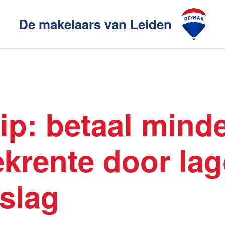
De makelaars van Leiden
Ons aanbod
akelaarsgilde
ip: betaal mind
elaars
Ons werkgebied
krente door lag
pslag
en
Huis verhuren