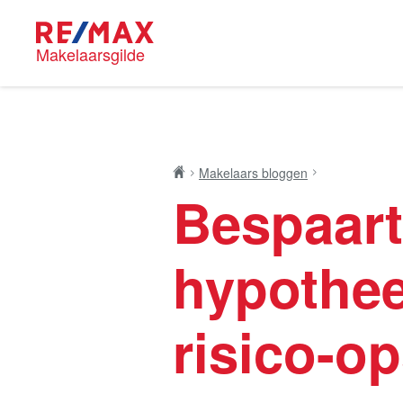
Makelaarsgilde
Blog
RE/MAX M
Makelaars bloggen
Bespaart
Onze mak
hypothee
Nieuwe kansen voor
risico-o
Huis kop
starters op de Leidse
woningmarkt
Lees de blog van
Vincent de Vos