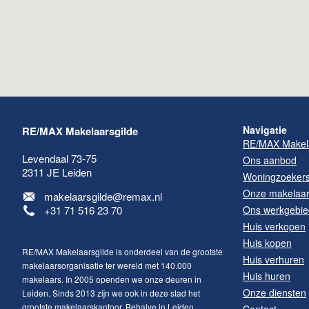
Navigatie
RE/MAX Makelaarsgilde
RE/MAX Makela
Levendaal 73-75
Ons aanbod
2311 JE
Leiden
Woningzoeker
Onze makelaa
makelaarsgilde@remax.nl
+31 71 516 23 70
Ons werkgebie
Huis verkopen
Huis kopen
RE/MAX Makelaarsgilde is onderdeel van de grootste
Huis verhuren
makelaarsorganisatie ter wereld met 140.000
Huis huren
makelaars. In 2005 openden we onze deuren in
Onze diensten
Leiden. Sinds 2013 zijn we ook in deze stad het
grootste makelaarskantoor. Behalve in Leiden
Contact