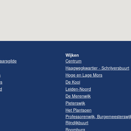
Wijken
arsgilde
Centrum
Haagwegkwartier - Schrijversbuurt
s
Hoge en Lage Mors
rs
De Kooi
d
Leiden-Noord
De Merenwijk
Pieterswijk
Het Plantsoen
Professorenwijk, Burgemeesterswij
Rijndijkbuurt
Roomburg