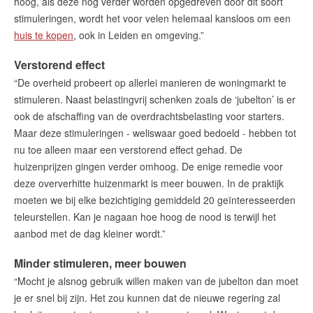
hoog, als deze nog verder worden opgedreven door dit soort
stimuleringen, wordt het voor velen helemaal kansloos om een
huis te kopen
, ook in Leiden en omgeving.”
English?
Verstorend effect
“De overheid probeert op allerlei manieren de woningmarkt te
stimuleren. Naast belastingvrij schenken zoals de ‘jubelton’ is er
ook de afschaffing van de overdrachtsbelasting voor starters.
Maar deze stimuleringen - weliswaar goed bedoeld - hebben tot
nu toe alleen maar een verstorend effect gehad. De
huizenprijzen gingen verder omhoog. De enige remedie voor
deze oververhitte huizenmarkt is meer bouwen. In de praktijk
moeten we bij elke bezichtiging gemiddeld 20 geïnteresseerden
teleurstellen. Kan je nagaan hoe hoog de nood is terwijl het
aanbod met de dag kleiner wordt.”
Minder stimuleren, meer bouwen
“Mocht je alsnog gebruik willen maken van de jubelton dan moet
je er snel bij zijn. Het zou kunnen dat de nieuwe regering zal