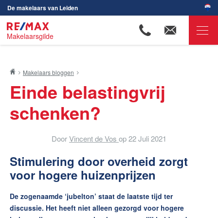
De makelaars van Leiden
Makelaarsgilde
RE/MAX Makelaarsgilde
Makelaars bloggen
Ons aanbod
Einde belastingvrij
Woningzoekers
schenken?
Onze makelaars
Ons werkgebied
Door
Vincent de Vos
op
22 Juli 2021
Huis verkopen
Stimulering door overheid zorgt
Huis kopen
voor hogere huizenprijzen
Huis verhuren
De zogenaamde ‘jubelton’ staat de laatste tijd ter
Huis huren
discussie. Het heeft niet alleen gezorgd voor hogere
Onze diensten