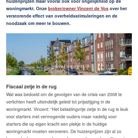
huizenprijzen maar vooral ook voor ongelijkheid op de
woningmarkt. Onze
broker/owner Vincent de Vos
over het
Contact
verstorende effect van overheidsstimuleringen en de
Zelfstandig makelaar worden
noodzaak om meer te bouwen.
Blog
Nieuwe kansen voor starters op
de Leidse woningmarkt
Lees de blog van
Vincent de Vos
Fiscaal zetje in de rug
Maak een afspraak
Wat was bedoeld om de gevolgen van de crisis van 2008 te
verlichten heeft uiteindelijk geleid tot prijsstijging in de
woningmarkt. Vincent: “Het belastingvrije zetje in de rug is leuk
RE/MAX Makelaarsgilde
voor starters met vermogende ouders maar nadelig voor
makelaarsgilde@remax.nl
starters die op eigen kracht een plekje in de huidige
+31 71 516 23 70
woningmarkt moeten veroveren. De huizenprijzen zijn al zo