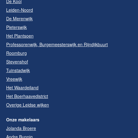
De Kooi
Leiden-Noord
De Merenwijk
Pieterswijk
Het Plantsoen
Professorenwijk, Burgemeesterswijk en Rijndijkbuurt
Roomburg
Stevenshof
Tuinstadwijk
Vreewijk
Het Waardeiland
Het Boerhaavedistrict
Overige Leidse wijken
Onze makelaars
Jolanda Broere
Andre Bunnig