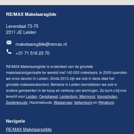
RE/MAX Makelaarsgilde
Levendaal 73-75
2311 JE
Leiden
makelaarsgilde@remax.nl
+31 71 516 23 70
RE/MAX Makelaarsgilde is onderdeel van de grootste
makelaarsorganisatie ter wereld met 140.000 makelaars. In 2005 openden
we onze deuren in Leiden. Sinds 2013 zijn we ook in deze stad het
grootste makelaarskantoor. Behalve in Leiden bemiddelen we ook in
andere gemeenten in de koop en verkoop van woningen. Zo kunt u bij ons
terecht voor
Leiden
,
Oegstgeest
,
Leiderdorp
,
Warmond
,
Voorschoten
,
Zoeterwoude
, Hazerswoude,
Wassenaar
,
Valkenburg
en
Rijnsburg
.
Navigatie
RE/MAX Makelaarsgilde