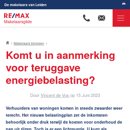
De makelaars van Leiden
Makelaarsgilde
RE/MAX Makelaarsgilde
Makelaars bloggen
Ons aanbod
Komt u in aanmerking
Woningzoekers
voor teruggave
Onze makelaars
energiebelasting?
Ons werkgebied
Huis verkopen
Door
Vincent de Vos
op
15 Juni 2023
Huis kopen
Verhuurders van woningen komen in steeds zwaarder weer
Huis verhuren
terecht. Het nieuwe belastingplan zet de inkomsten
Huis huren
behoorlijk onder druk terwijl de kosten voor onderhoud de
pan uit rijzen. Toch is er een lichtpuntje. U kunt als
Onze diensten