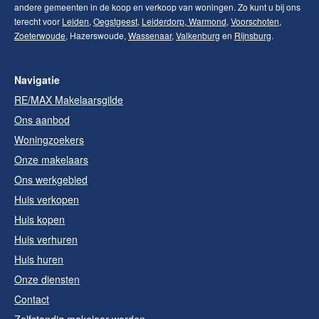
andere gemeenten in de koop en verkoop van woningen. Zo kunt u bij ons
terecht voor
Leiden
,
Oegstgeest
,
Leiderdorp
,
Warmond
,
Voorschoten
,
Zoeterwoude
, Hazerswoude,
Wassenaar
,
Valkenburg
en
Rijnsburg
.
Navigatie
RE/MAX Makelaarsgilde
Ons aanbod
Woningzoekers
Onze makelaars
Ons werkgebied
Huis verkopen
Huis kopen
Huis verhuren
Huis huren
Onze diensten
Contact
Zelfstandig makelaar worden