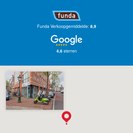
Funda Verkoopgemiddelde:
8,9
4,6
sterren