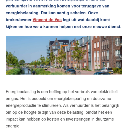
verhuurder in aanmerking komen voor teruggave van
Contact
energiebelasting. Dat kan aardig schelen. Onze
broker/owner
Vincent de Vos
legt uit wat daarbij komt
Zelfstandig makelaar worden
kijken en hoe we u kunnen helpen met onze nieuwe dienst.
Blog
Nieuwe kansen voor starters op
de Leidse woningmarkt
Lees de blog van
Vincent de Vos
Maak een afspraak
Energiebelasting is een heffing op het verbruik van elektriciteit
en gas. Het is bedoeld om energiebesparing en duurzame
RE/MAX Makelaarsgilde
energieproductie te stimuleren. Als verhuurder is het belangrijk
om op de hoogte te zijn van deze belasting, omdat het een
makelaarsgilde@remax.nl
impact kan hebben op kosten en investeringen in duurzame
+31 71 516 23 70
energie.