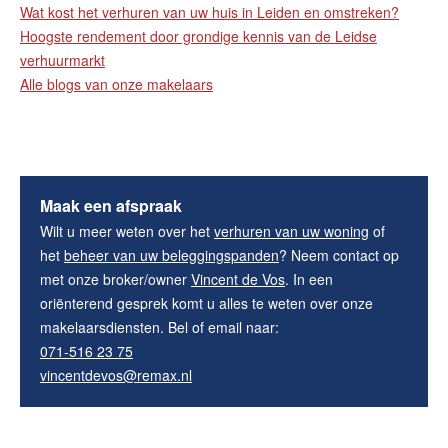
Wat kost het verhuren van uw huis in Leiden en omstreken?
Hoogste rendement door grondige kennis van de Leidse
verhuurmarkt
Alle blogs van onze makelaars
Maak een afspraak
Wilt u meer weten over het
verhuren van uw woning
of
het
beheer van uw beleggingspanden
? Neem contact op
met onze broker/owner
Vincent de Vos
. In een
oriënterend gesprek komt u alles te weten over onze
makelaarsdiensten. Bel of email naar:
071-516 23 75
vincentdevos@remax.nl