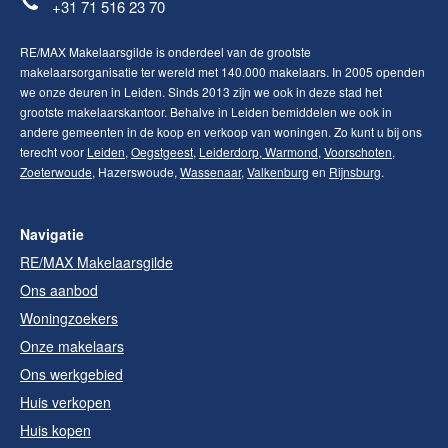
+31 71 516 23 70
RE/MAX Makelaarsgilde is onderdeel van de grootste
makelaarsorganisatie ter wereld met 140.000 makelaars. In 2005 openden
we onze deuren in Leiden. Sinds 2013 zijn we ook in deze stad het
grootste makelaarskantoor. Behalve in Leiden bemiddelen we ook in
andere gemeenten in de koop en verkoop van woningen. Zo kunt u bij ons
terecht voor
Leiden
,
Oegstgeest
,
Leiderdorp
,
Warmond
,
Voorschoten
,
Zoeterwoude
, Hazerswoude,
Wassenaar
,
Valkenburg
en
Rijnsburg
.
Navigatie
RE/MAX Makelaarsgilde
Ons aanbod
Woningzoekers
Onze makelaars
Ons werkgebied
Huis verkopen
Huis kopen