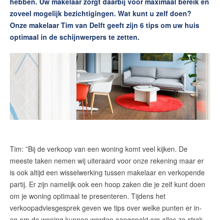
hebben. Uw makelaar zorgt daarbij voor maximaal bereik en
zoveel mogelijk bezichtigingen. Wat kunt u zelf doen?
Contact
Onze makelaar Tim van Delft geeft zijn 6 tips om uw huis
Zelfstandig makelaar worden
optimaal in de schijnwerpers te zetten.
Blog
Nieuwe kansen voor starters op
de Leidse woningmarkt
Lees de blog van
Vincent de Vos
Maak een afspraak
Tim: ”Bij de verkoop van een woning komt veel kijken. De
meeste taken nemen wij uiteraard voor onze rekening maar er
is ook altijd een wisselwerking tussen makelaar en verkopende
RE/MAX Makelaarsgilde
partij. Er zijn namelijk ook een hoop zaken die je zelf kunt doen
makelaarsgilde@remax.nl
om je woning optimaal te presenteren. Tijdens het
+31 71 516 23 70
verkoopadviesgesprek geven we tips over welke punten er in-
en om de woning kunnen worden aangepakt om alles zo strak