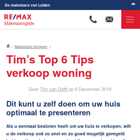
De makelaars van Leiden
Makelaarsgilde
RE/MAX Makelaarsgilde
Makelaars bloggen
Ons aanbod
Tim’s Top 6 Tips
Woningzoekers
verkoop woning
Onze makelaars
Ons werkgebied
Door
Tim van Delft
op
9 December 2019
Huis verkopen
Dit kunt u zelf doen om uw huis
Huis kopen
optimaal te presenteren
Huis verhuren
Als u eenmaal besloten heeft om uw huis te verkopen, wilt
Huis huren
u de verkoop ook zo snel en zo goed mogelijk geregeld
Onze diensten