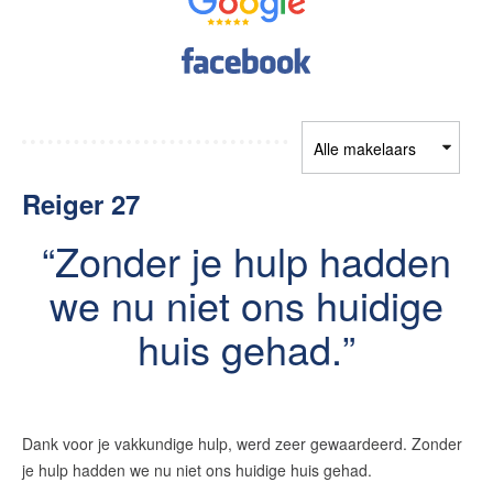
Contact
Zelfstandig makelaar worden
Blog
Nieuwe kansen voor starters op
Reiger 27
de Leidse woningmarkt
Lees de blog van
Vincent de Vos
Zonder je hulp hadden
we nu niet ons huidige
huis gehad.
Maak een afspraak
RE/MAX Makelaarsgilde
makelaarsgilde@remax.nl
Dank voor je vakkundige hulp, werd zeer gewaardeerd. Zonder
+31 71 516 23 70
je hulp hadden we nu niet ons huidige huis gehad.