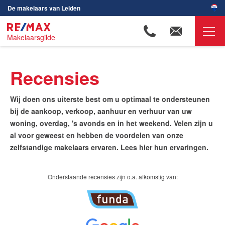
De makelaars van Leiden
Makelaarsgilde
RE/MAX Makelaarsgilde
Recensies
Ons aanbod
Woningzoekers
Wij doen ons uiterste best om u optimaal te ondersteunen
bij de aankoop, verkoop, aanhuur en verhuur van uw
Onze makelaars
woning, overdag, 's avonds en in het weekend. Velen zijn u
Ons werkgebied
al voor geweest en hebben de voordelen van onze
zelfstandige makelaars ervaren. Lees hier hun ervaringen.
Huis verkopen
Huis kopen
Onderstaande recensies zijn o.a. afkomstig van:
Huis verhuren
Huis huren
Onze diensten