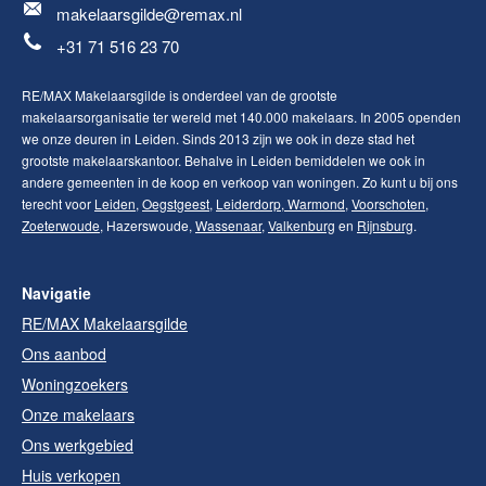
makelaarsgilde@remax.nl
+31 71 516 23 70
RE/MAX Makelaarsgilde is onderdeel van de grootste
makelaarsorganisatie ter wereld met 140.000 makelaars. In 2005 openden
we onze deuren in Leiden. Sinds 2013 zijn we ook in deze stad het
grootste makelaarskantoor. Behalve in Leiden bemiddelen we ook in
andere gemeenten in de koop en verkoop van woningen. Zo kunt u bij ons
terecht voor
Leiden
,
Oegstgeest
,
Leiderdorp
,
Warmond
,
Voorschoten
,
Zoeterwoude
, Hazerswoude,
Wassenaar
,
Valkenburg
en
Rijnsburg
.
Navigatie
RE/MAX Makelaarsgilde
Ons aanbod
Woningzoekers
Onze makelaars
Ons werkgebied
Huis verkopen