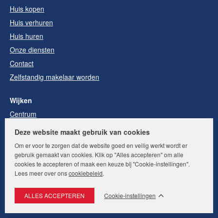
Huis kopen
Huis verhuren
Huis huren
Onze diensten
Contact
Zelfstandig makelaar worden
Wijken
Centrum
Haagwegkwartier - Schrijversbuurt
Deze website maakt gebruik van cookies
Hoge en Lage Mors
Om er voor te zorgen dat de website goed en veilig werkt wordt er
De Kooi
gebruik gemaakt van cookies. Klik op "Alles accepteren" om alle
cookies te accepteren of maak een keuze bij "Cookie-instellingen".
Leiden-Noord
Lees meer over ons
cookiebeleid
.
De Merenwijk
Pieterswijk
Cookie-instellingen
Het Plantsoen