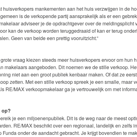
at huisverkopers mankementen aan het huis verzwijgen in de hoo
lgemeen is de verkopende partij aansprakelijk als er een gebrek b
makelaar adviseer je de opdrachtgever over de meldingsplicht
oor kan de verkoop worden teruggedraaid of kan er terug onde
en. Geen van beide een prettig vooruitzicht.”
grote vraag kiezen steeds meer huisverkopers ervoor om hun hu
an makelaars aangeboden. Dit noemen we de stille verkoop. Het
oning niet aan een groot publiek kenbaar maken. Of dat ze eers
koop zetten. Met een stille verkoop spreek je een smalle, maar 
 Als RE/MAX verkoopmakelaar ga je vertrouwelijk om met informa
u op?
reik je een miljoenenpubliek. Dit is de weg naar de meest opti
rden. RE/MAX beschikt over een regionaal, landelijk en zelfs i
p Funda onder de aandacht gebracht. Je krijgt bovendien te mak