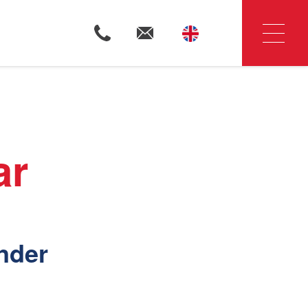
Woningzoekers
ar
Huis verkopen
onder
Huis huren