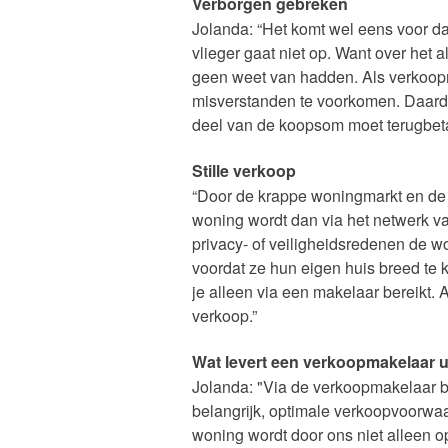
Verborgen gebreken
Jolanda: “Het komt wel eens voor d
vlieger gaat niet op. Want over het a
geen weet van hadden. Als verkoop
misverstanden te voorkomen. Daard
deel van de koopsom moet terugbetal
Stille verkoop
“Door de krappe woningmarkt en de 
woning wordt dan via het netwerk v
privacy- of veiligheidsredenen de w
voordat ze hun eigen huis breed te 
je alleen via een makelaar bereikt.
verkoop.”
Wat levert een verkoopmakelaar 
Jolanda: "Via de verkoopmakelaar be
belangrijk, optimale verkoopvoorwaa
woning wordt door ons niet alleen o