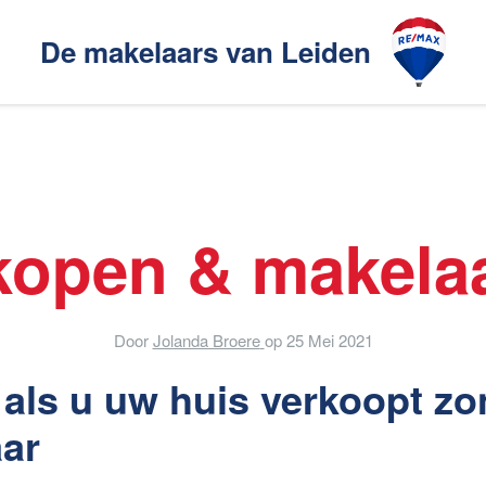
De makelaars van Leiden
Ons aanbod
akelaarsgilde
kopen & makela
elaars
Ons werkgebied
Door
Jolanda Broere
op
25 Mei 2021
s als u uw huis verkoopt z
en
Huis verhuren
ar