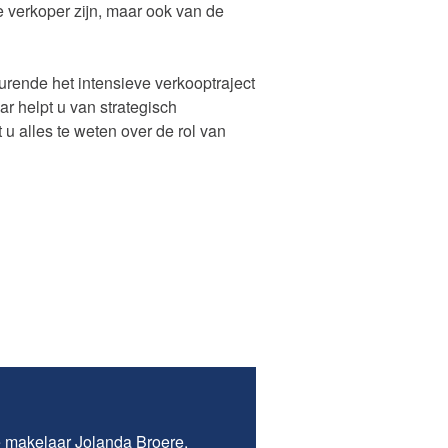
e verkoper zijn, maar ook van de
rende het intensieve verkooptraject
r helpt u van strategisch
u alles te weten over de rol van
e makelaar
Jolanda Broere
.