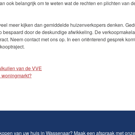
dan ook belangrijk om te weten wat de rechten en plichten van d
 veel meer kijken dan gemiddelde huizenverkopers denken. Gedu
sico bespaard door de deskundige afwikkeling. De verkoopmakelaa
ract. Neem contact met ons op. In een oriënterend gesprek komt 
kooptraject.
alkuilen van de VVE
e woningmarkt?
kopen van uw huis
in Wassenaar? Maak een afspraak met onz