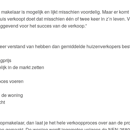
makelaar is mogelijk en lijkt misschien voordelig. Maar er komt 
uis verkoopt doet dat misschien één of twee keer in z’n leven. 
laggevend voor het succes van de verkoop.”
er verstand van hebben dan gemiddelde huizenverkopers best
gprijs
ijk in de markt zetten
oces voeren
n de woning
cht
oopmakelaar, dan laat je het hele verkoopproces over aan de p
video gemaakt. De woning wordt ingemeten volgens de NEN 2580