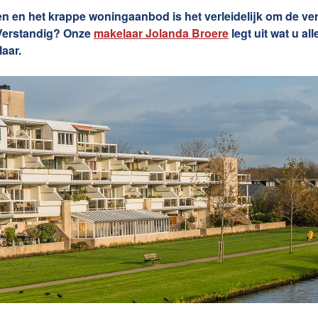
Contact
nsten
n en het krappe woningaanbod is het verleidelijk om de ve
. Verstandig? Onze
makelaar Jolanda Broere
legt uit wat u al
laar.