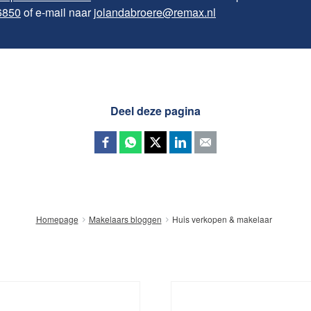
6850
of e-mail naar
jolandabroere@remax.nl
Deel deze pagina
Huis verkopen & makelaar
Homepage
Makelaars bloggen