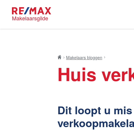
Makelaarsgilde
Blog
RE/MAX M
Makelaars bloggen
Huis ver
Onze mak
Nieuwe kansen voor
Dit loopt u mi
Huis kop
starters op de Leidse
woningmarkt
verkoopmakela
Lees de blog van
Vincent de Vos