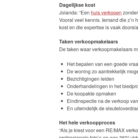
Dagelijkse kost
Jolanda: “Een
huis verkopen
zonder 
Vooral veel kennis. Iemand die z’n h
kost en die expertise is vaak doors
Taken verkoopmakelaars
De taken waar verkoopmakelaars me
Het bepalen van een goede vraa
De woning zo aantrekkelijk mogel
Bezichtigingen leiden
Onderhandelingen in het biedpr
De koopakte opmaken
Eindinspectie na de verkoop va
En uiteindelijk de sleuteloverdra
Het hele verkoopproces
“Als je kiest voor een RE/MAX verk
professionele foto’s en een 360° 